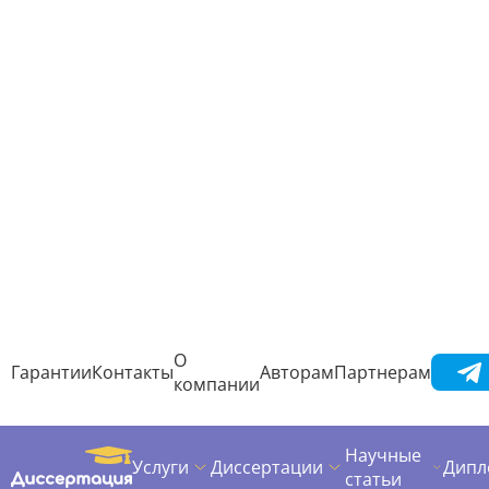
процессе подготовки к экзаменам.
Хорошая производительность. Эффект таймера
стимулирует мозг все успеть усвоить, поэтому 
усваивать информацию еще лучше.
Используем визуальные техники:
диаграммы и интеллект-карты
Визуальное представление сложных данных сущес
облегчает восприятие самой сложной информации
подход поможет создать логическую или ассоциат
взаимосвязь между изучаемыми концепциями и с 
запомнить даже самые сложные термины и поняти
В чем преимущества использования интеллект-карт
диграмм?
Задействование нескольких типов мышления:
визуального, ассоциативного и вербального. Ес
сложно запомнить, достаточно представить пер