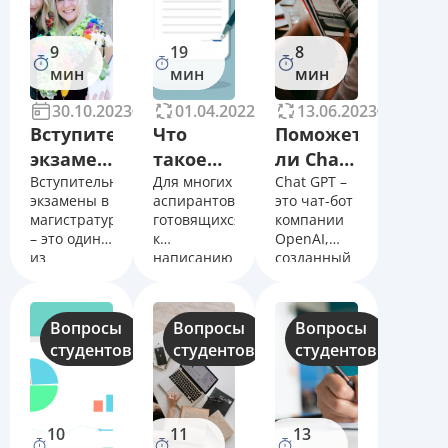
9
19
8
мин
мин
мин
30.10.2023
850
01.04.2022
51462
13.06.2023
21784
Вступительные
Что
Поможет
экзамены
такое
ли Chat
в
Вступительные
монография?
Для многих
GPT
Chat GPT –
экзамены в
аспирантов,
это чат-бот
магистратуру
написать
магистратуру
готовящихся
компании
2023:
курсовую,
– это один
к
OpenAI,
как
диплом,
из
написанию
созданный
вариантов
диссертации,
в ноябре
проходят
реферат
поступления
остается
2022 года.
экзамены
или
в
актуальным
Самообучающийся
Вопросы
Вопросы
Вопросы
сочинение?
желаемый
вопрос:
искусственный
студентов
студентов
студентов
вуз (кроме
зачем
интеллект
конкурса
нужна
ведет
портфолио,
монография?
беседу с
результатов
как
пользователем
собеседования
составить
в режиме
10
11
13
или побед
структуру,
реального