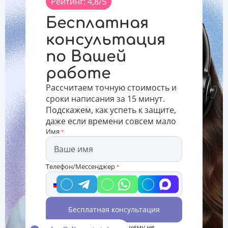
Рейтинг: 4,8/5
запомнив
соискателя
Основные
самую
ученой
функции
Бесплатная
важную
степени,
деканата –
информацию
умения
это:
консультация
по
проводить
организация
по Вашей
изучаемой
самостоятельное
научной,
теме. К
научное
учебно
работе
исследование
и т.д.
Рассчитаем точную стоимость и
сроки написания за 15 минут.
Подскажем, как успеть к защите,
даже если времени совсем мало
Имя
*
Телефон/Мессенджер
*
Бесплатная консультация
*Консультация Вас ни к чему не