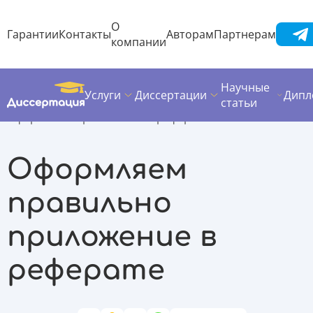
О
Гарантии
Контакты
Авторам
Партнерам
компании
Научные
Услуги
Диссертации
Дипл
Диссертация
Полезные материалы
статьи
Оформляем приложение в реферате
Оформляем
правильно
приложение в
реферате