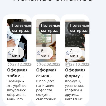
Полезные
Полезные
Полезные
материалы
материалы
материалы
7
9
7
мин
мин
мин
27.12.2022
27243
02.03.2023
28021
28.10.2022
16902
Оформляем
Оформляем
Оформляем
таблицы
ссылки
формулы
в
Таблицы –
в
В процессе
в
Формулы,
это удобное
написания
уравнения,
реферате
реферате
дипломе,
визуальное
реферата
графики и
правильно
правильно
реферате,
оформление
следует
другие
курсовой
большого
обязательно
наглядные
объема
использовать
пособия –
правильно