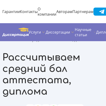
О
Гарантии
Контакты
Авторам
Партнерам
компании
Научные
Услуги
Диссертации
Дипл
Диссертация
Полезные материалы
Дипломы
статьи
Рассчитываем средний бал аттестата, диплома
Рассчитываем
средний бал
аттестата,
диплома