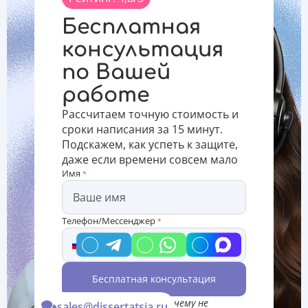
обосновывая
программу
исследования,
собственные
по
числа
Бесплатная
умозаключения
выбранному
информационных
в
направлению
источников. В
консультация
соответствии
и
некоторых
по Вашей
с
своевременно
случаях,
полученными
подготовить
план
работе
результатами
дипломный
аннотации
исследования.
проект в
может
Рассчитаем точную стоимость и
Как сделать
соответствии
содержать
сроки написания за 15 минут.
вывод в
со всем
в
Подскажем, как успеть к защите,
диплом
даже если времени совсем мало
Имя
*
Телефон/Мессенджер
*
Бесплатная консультация
*Консультация Вас ни к чему не
sales@dissertatsia.ru