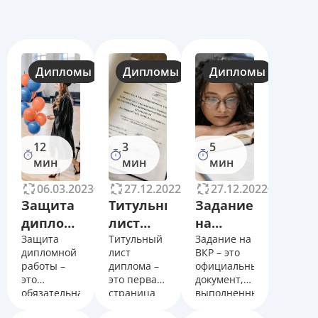
Дипломы
Дипломы
Дипломы
12
3
5
мин
мин
мин
06.03.2023
50433
27.12.2022
22424
27.12.2022
23257
Защита
Титульный
Задание
дипломной
лист
на
работы.
Защита
для
Титульный
дипломную
Задание на
дипломной
лист
ВКР – это
Сроки.
дипломной
работу:
работы –
диплома –
официальный
Как
работы:
что это
это
это первая
документ,
проходит
правила
и зачем
обязательная
страница
выполненный
процедура,
документа,
в форме
составления
нужно