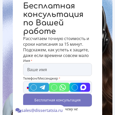
дополнение
процедуре
написания
Бесплатная
к научно-
защиты.
кандидатского
исследовательской
Автореферат:
научно-
консультация
работе. Для
требования
квалификационного
по Вашей
создания
к оформ
труда. В
печатного
процессе
работе
экзем
подготовки
диссерта
Рассчитаем точную стоимость и
сроки написания за 15 минут.
Подскажем, как успеть к защите,
даже если времени совсем мало
Имя
*
Телефон/Мессенджер
*
Бесплатная консультация
*Консультация Вас ни к чему не
sales@dissertatsia.ru
обязывает