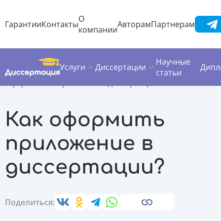
О
Гарантии
Контакты
Авторам
Партнерам
компании
Научные
Услуги
Диссертации
Дипл
Диссертация
Полезные материалы
Оформление работ
статьи
Оформление приложения диссертации
Как оформить
приложение в
диссертации?
Поделиться: