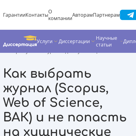
О
Гарантии
Контакты
Авторам
Партнерам
компании
Научные
Услуги
Диссертации
Дипл
Диссертация
Полезные материалы
статьи
Выбор научного журнала для публикации
Как выбрать
журнал (Scopus,
Web of Science,
ВАК) и не попасть
на хищнические