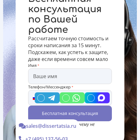
такое
для
время.
скрытый
восприятия.
Предлагаем
консультация
плагиат,
Кроме
ознакомиться
по Вашей
его
этого,
с полезной
основными
визуализация
информацией
работе
категориями
научных
о том,
и
данных
зачем
Рассчитаем точную стоимость и
способами
облегчает
нужен учеб
сроки написания за 15 минут.
выявления,
проверку
Подскажем, как успеть к защите,
гип
даже если времени совсем мало
Имя
*
Телефон/Мессенджер
*
Бесплатная консультация
*Консультация Вас ни к чему не
sales@dissertatsia.ru
обязывает
+7 (495) 137-56-03