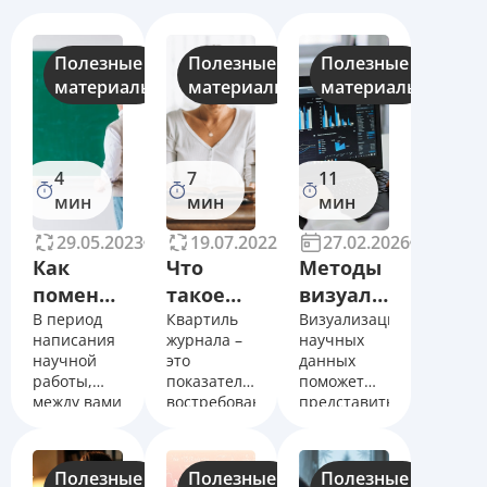
Полезные
Полезные
Полезные
материалы
материалы
материалы
4
7
11
мин
мин
мин
29.05.2023
10821
19.07.2022
13375
27.02.2026
1
Как
Что
Методы
поменять
такое
визуализации
научного
В период
квартиль
Квартиль
научных
Визуализация
написания
журнала –
научных
руководителя:
журнала?
данных:
научной
это
данных
причины
Как
основные
работы,
показатель
поможет
+
узнать
виды,
между вами
востребованности
представить
и
научного
сложные
заявление
квартиль
критерии
научруком
издания
результаты
Scopus и
выбора,
могут
потенциальными
в
Полезные
Полезные
Полезные
Web of
требования
возникнуть
читателями.
наглядной