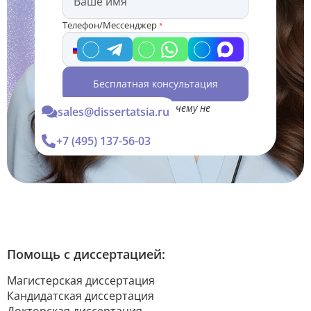
Телефон/Мессенджер
*
Бесплатная консультация
*Консультация Вас ни к чему не
sales@dissertatsia.ru
обязывает
+7 (495) 137-56-03
Помощь с диссертацией:
Магистерская диссертация
Кандидатская диссертация