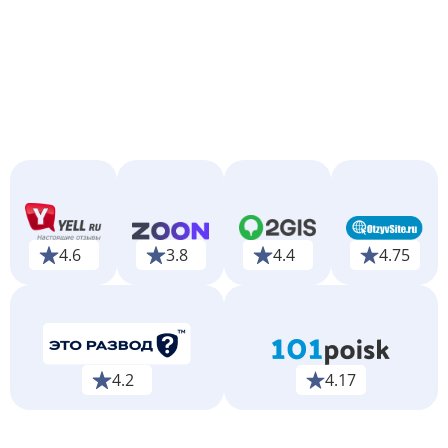
4.6
3.8
4.4
4.75
4.2
4.17