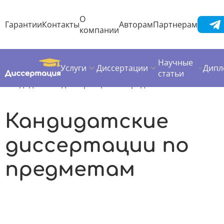
О
Гарантии
Контакты
Авторам
Партнерам
компании
Научные
Услуги
Диссертации
Дипл
Диссертация
Предметы диссертаций
статьи
Кандидатские диссертации по предметам
Кандидатские
диссертации по
предметам