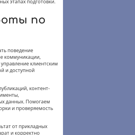
ных этапах подготовки.
боты по
ать поведение
ые коммуникации,
 управление клиентским
ой и доступной
публикаций, контент-
рименты,
ых данных. Помогаем
орки и проверяемость
ьтат от прикладных
рат и корректно