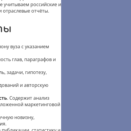
е учитываем российские и
и отраслевые отчёты.
ты
ону вуза с указанием
ость глав, параграфов и
ль, задачи, гипотезу,
едований и авторскую
сть
. Содержит анализ
едложенной маркетинговой
учную новизну,
ия.
 публикации, статистику и