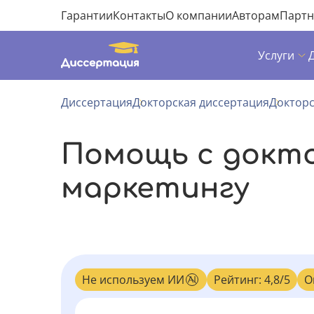
Гарантии
Контакты
О компании
Авторам
Парт
Услуги
Диссертация
Докторская диссертация
Докторс
Помощь с докт
маркетингу
Не используем ИИ
Рейтинг: 4,8/5
О