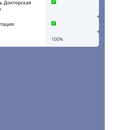
ь Докторская
ю
ртация
100%