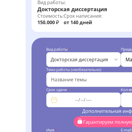
Вид работы:
Докторская диссертация
Стоимость:
Срок написания:
150.000
от 140 дней
₽
Вид работы
Пред
*
Докторская диссертация
Тема работы (необязательно)
Срок сдачи
Кол-в
*
Дополнительная ин
Гарантируем полну
Имя
E-mai
*