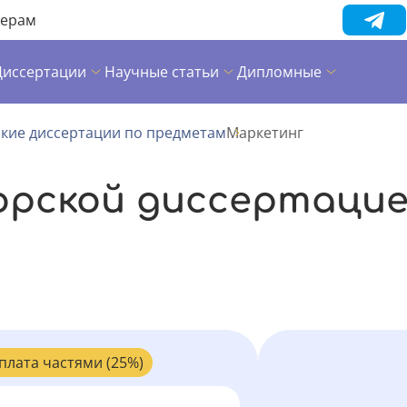
нерам
Диссертации
Научные статьи
Дипломные
кие диссертации по предметам
Маркетинг
орской диссертацие
плата частями (25%)