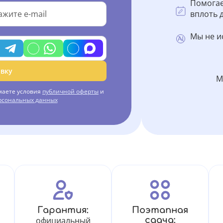
Помогае
вплоть д
Мы не и
вку
М
маете условия
публичной оферты
и
ерсональных данных
Гарантия:
Поэтапная
официальный
сдача: