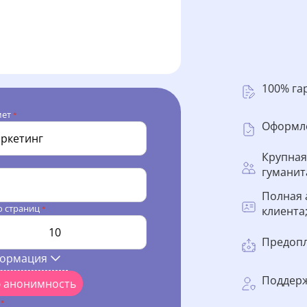
100% га
мет
*
Оформле
Крупная
гуманит
Полная 
о страниц
клиента
*
Предопл
формация
Поддерж
ю анонимность
l
*