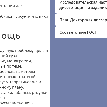
Исследовательская част
ентации или
диссертация по задани
блицы, рисунки и ссылки
План Докторская диссе
Соответствие ГОСТ
мощь
научную проблему, цель и
ний вуза.
тьи, монографии,
ые по теме.
обосновать методы
инговых стратегий.
руем теоретические и
нному плану.
ссылки, таблицы, рисунки
за.
ируем замечания и