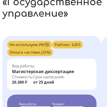
«Государственное
управление»
Не используем ИИ
Рейтинг: 4,8/5
Оплата частями (25%)
Вид работы:
Магистерская диссертация
Стоимость:
Срок написания:
20.300
от 25 дней
₽
Вид работы
Предмет
*
*