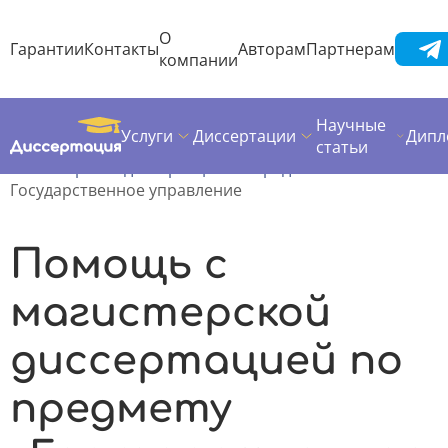
О
Гарантии
Контакты
Авторам
Партнерам
компании
Научные
Услуги
Диссертации
Дипл
Диссертация
Магистерская диссертация
статьи
Магистерские диссертации по предметам
Государственное управление
Помощь с
магистерской
диссертацией по
предмету