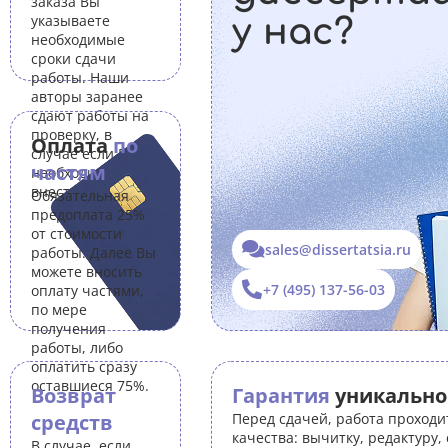
заказа Вы
указываете
у нас?
необходимые
сроки сдачи
работы. Наши
авторы заранее
сдают работы на
проверку, в
Оплата
по
случае если Вам
частям
необходимо
внести правки.
Обязательная
предоплата 25%
от стоимости
sales@dissertatsia.ru
работы. Далее Вы
можете вносить
+7 (495) 137-56-03
оплату частями,
по мере
получения
работы, либо
оплатить сразу
оставшиеся 75%.
Возврат
Гарантия
уникально
средств
Перед сдачей, работа проходи
качества: вычитку, редактуру,
В случае, если