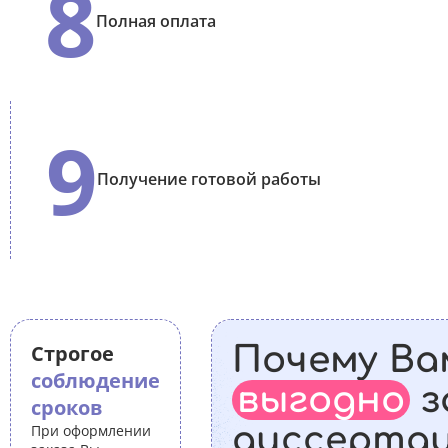
8
Полная оплата
9
Получение готовой работы
Строгое
Почему Ва
соблюдение
выгодно
з
сроков
диссерта
При оформлении