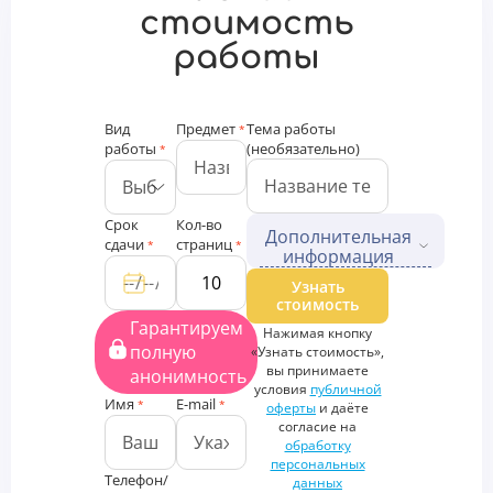
стоимость
работы
Вид
Предмет
Тема работы
*
работы
(необязательно)
*
Срок
Кол-во
Дополнительная
сдачи
страниц
*
*
информация
Дополнительные файлы
Узнать
стоимость
Загрузить
Гарантируем
Нажимая кнопку
файлы
полную
«Узнать стоимость»,
Дополнительная
вы принимаете
анонимность
информация
условия
публичной
Имя
E-mail
*
*
оферты
и даёте
согласие на
обработку
персональных
Телефон/
данных