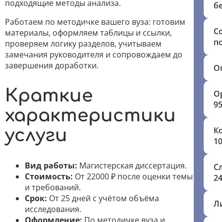
подходящие методы анализа.
б
Работаем по методичке вашего вуза: готовим
С
материалы, оформляем таблицы и ссылки,
п
проверяем логику разделов, учитываем
замечания руководителя и сопровождаем до
завершения доработки.
О
Краткие
О
9
характеристики
К
услуги
1
Вид работы:
Магистерская диссертация.
С
Стоимость:
От 22000 ₽ после оценки темы
24
и требований.
Срок:
От 25 дней с учётом объёма
Л
исследования.
Оформление:
По методичке вуза и