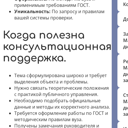
К
применимым требованиям ГОСТ.
Уникальность:
По запросу и правилам
вашей системы проверки.
Д
Когда полезна
З
М
консультационная
д
поддержка.
Р
М
д
Тема сформулирована широко и требует
з
выделения объекта и проблемы.
Нужно связать теоретические положения
с практикой публичного управления.
С
Необходимо подобрать официальные
М
данные и методы их корректного анализа.
д
Требуется оформление работы по ГОСТ и
з
методическим правилам вуза.
Получены замечания руководителя и