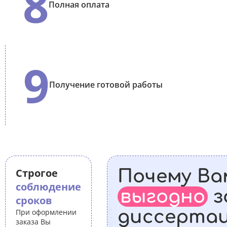
8
Полная оплата
9
Получение готовой работы
Строгое
Почему Ва
соблюдение
выгодно
з
сроков
диссерта
При оформлении
заказа Вы