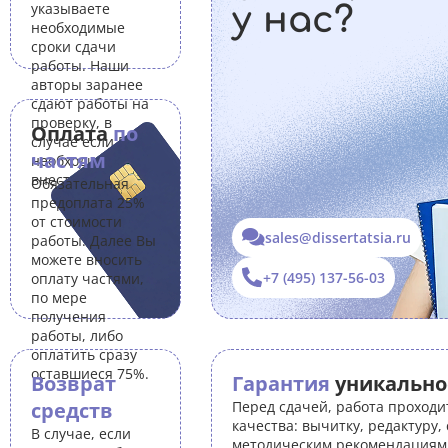
указываете
у нас?
необходимые
сроки сдачи
работы. Наши
авторы заранее
сдают работы на
проверку, в
Оплата
по
случае если Вам
частям
необходимо
внести правки.
Обязательная
предоплата 25%
от стоимости
sales@dissertatsia.ru
работы. Далее Вы
можете вносить
+7 (495) 137-56-03
оплату частями,
по мере
получения
работы, либо
оплатить сразу
оставшиеся 75%.
Возврат
Гарантия
уникально
средств
Перед сдачей, работа проходи
качества: вычитку, редактуру,
В случае, если
методическим рекомендациям 