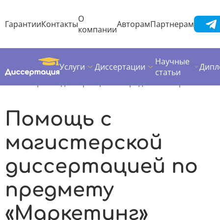
О
Гарантии
Контакты
Авторам
Партнерам
компании
Научные
Услуги
Диссертации
Дипл
Диссертация
Магистерская диссертация
статьи
Магистерские диссертации по предметам
Маркетинг
Помощь с
магистерской
диссертацией по
предмету
«Маркетинг»