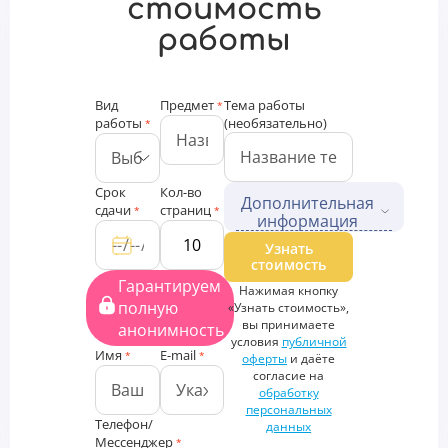
стоимость
работы
Вид
Предмет
Тема работы
*
работы
(необязательно)
*
Срок
Кол-во
Дополнительная
сдачи
страниц
*
*
информация
Дополнительные файлы
Узнать
стоимость
Загрузить
Гарантируем
Нажимая кнопку
файлы
полную
«Узнать стоимость»,
Дополнительная
вы принимаете
анонимность
информация
условия
публичной
Имя
E-mail
*
*
оферты
и даёте
согласие на
обработку
персональных
Телефон/
данных
Мессенджер
*