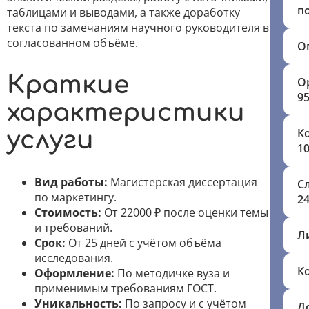
п
таблицами и выводами, а также доработку
текста по замечаниям научного руководителя в
согласованном объёме.
О
Краткие
О
9
характеристики
К
услуги
1
Вид работы:
Магистерская диссертация
С
по маркетингу.
24
Стоимость:
От 22000 ₽ после оценки темы
и требований.
Л
Срок:
От 25 дней с учётом объёма
исследования.
К
Оформление:
По методичке вуза и
применимым требованиям ГОСТ.
Уникальность:
По запросу и с учётом
Д