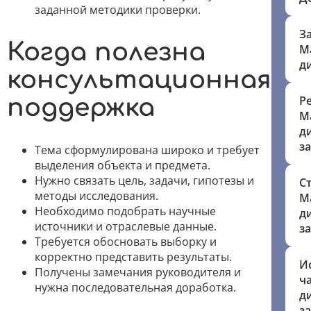
заданной методики проверки.
З
Когда полезна
М
д
консультационная
Р
поддержка
М
д
з
Тема сформулирована широко и требует
выделения объекта и предмета.
Нужно связать цель, задачи, гипотезы и
С
методы исследования.
М
Необходимо подобрать научные
д
источники и отраслевые данные.
з
Требуется обосновать выборку и
корректно представить результаты.
И
Получены замечания руководителя и
ч
нужна последовательная доработка.
д
з