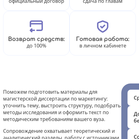
официальный договор
сдача по главам
Возврат средств:
Готовая работа:
до 100%
в личном кабинете
Поможем подготовить материалы для
С
магистерской диссертации по маркетингу:
уточнить тему, выстроить структуру, подобрать
методы исследования и оформить текст по
Д
методическим требованиям вашего вуза.
б
Сопровождение охватывает теоретический и
С
аналитический разделы, работу с источниками,