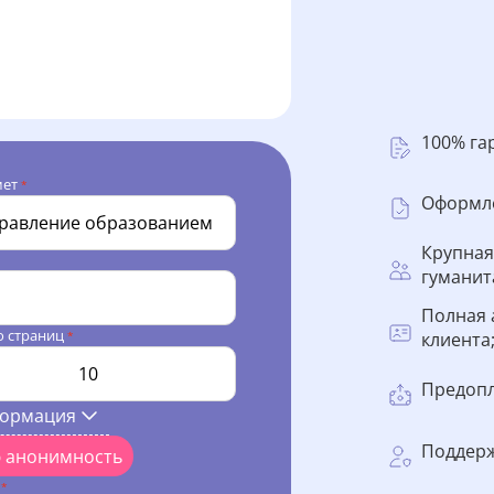
100% га
мет
*
Оформле
Крупная
гуманит
Полная 
о страниц
клиента
*
Предопл
формация
Поддерж
ю анонимность
l
*