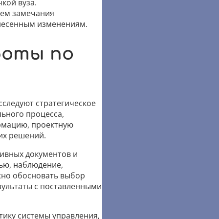
кой вуза.
аем замечания
внесенным изменениям.
боты по
сследуют стратегическое
льного процесса,
рмацию, проектную
их решений.
ивных документов и
ью, наблюдение,
жно обосновать выбор
зультаты с поставленными
тику системы управления,