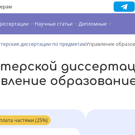
нерам
Диссертации
Научные статьи
Дипломные
терские диссертации по предметам
Управление образо
стерской диссертац
вление образовани
плата частями (25%)