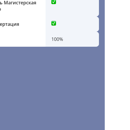
ь Магистерская
ю
сертация
100%