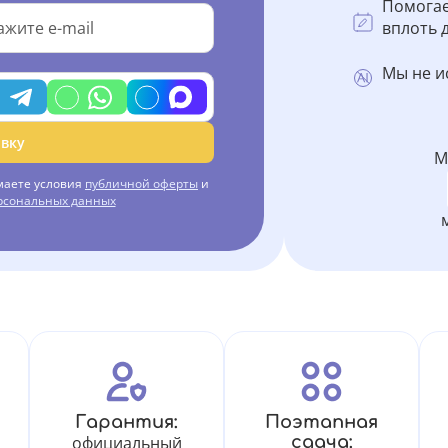
Помогае
вплоть д
Мы не и
вку
М
маете условия
публичной оферты
и
ерсональных данных
Гарантия:
Поэтапная
официальный
сдача: