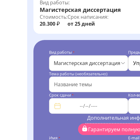
Вид работы:
Магистерская диссертация
Стоимость:
Срок написания:
20.300
от 25 дней
₽
Вид работы
Пред
*
Магистерская диссертация
Тема работы (необязательно)
Срок сдачи
Кол-в
*
Дополнительная ин
Гарантируем полну
Имя
E-mai
*