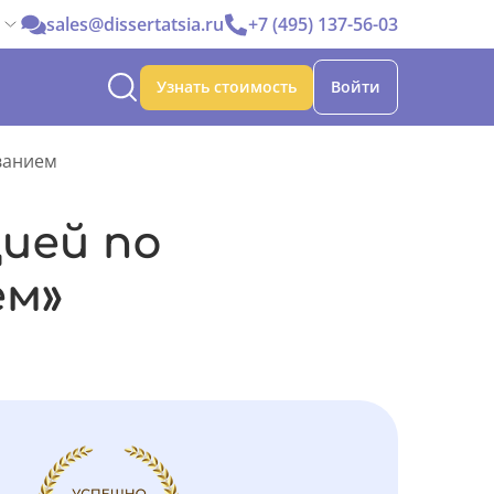
sales@dissertatsia.ru
+7 (495) 137-56-03
Узнать стоимость
Войти
ванием
ией по
ем»