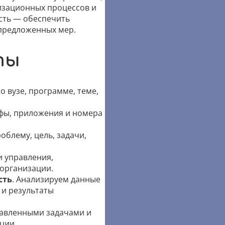
низационных процессов и
сть — обеспечить
 предложенных мер.
ты
о вузе, программе, теме,
афы, приложения и номера
облему, цель, задачи,
и управления,
 организации.
сть
. Анализируем данные
 и результаты
тавленными задачами и
ции.