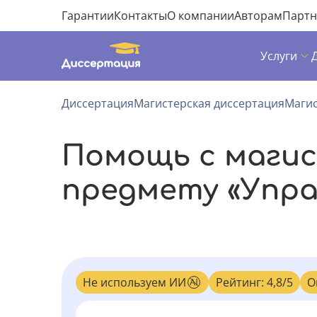
Гарантии
Контакты
О компании
Авторам
Парт
Услуги
Диссертация
Магистерская диссертация
Магис
Помощь с маги
предмету «Упра
Не используем ИИ
Рейтинг: 4,8/5
О