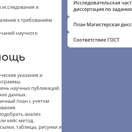
Исследовательская част
 исследования и
диссертация по задани
мление к требованиям
План Магистерская дис
ечаний научного
Соответствие ГОСТ
мощь
ические указания и
ограммы.
ень научных публикаций,
ких данных.
гичный план с учетом
ования.
подобрать анализ
ли кейс-метод.
сылки, таблицы, рисунки и