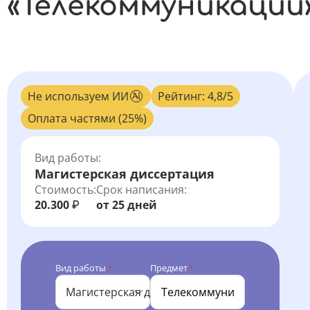
«Телекоммуникации
Не используем ИИ
Рейтинг: 4,8/5
Оплата частями (25%)
Вид работы:
Магистерская диссертация
Стоимость:
Срок написания:
20.300
от 25 дней
₽
Вид работы
Предмет
*
*
Магистерская диссертация