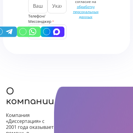
согласие на
обработку
персональных
Телефон/
данных
Мессенджер
*
У вас есть промокод?
О
компании
Компания
«Диссертация» с
2001 года оказывает
помощь в