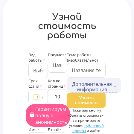
Узнай
стоимость
работы
Вид
Предмет
Тема работы
*
работы
(необязательно)
*
Срок
Кол-во
Дополнительная
сдачи
страниц
*
*
информация
Дополнительные файлы
Узнать
стоимость
Загрузить
Гарантируем
Нажимая кнопку
файлы
полную
«Узнать стоимость»,
Дополнительная
вы принимаете
анонимность
информация
условия
публичной
Имя
E-mail
*
*
оферты
и даёте