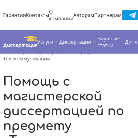
О
Гарантии
Контакты
Авторам
Партнерам
компании
Научные
Услуги
Диссертации
Дипл
Диссертация
Магистерская диссертация
статьи
Магистерские диссертации по предметам
Телекоммуникации
Помощь с
магистерской
диссертацией по
предмету