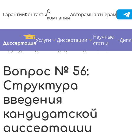
О
Гарантии
Контакты
Авторам
Партнерам
компании
Научные
Услуги
Диссертации
Дипл
Диссертация
Все вопросы
Кандидатская диссертация
статьи
Структура введения кандидатской диссертации
Вопрос № 56:
Структура
введения
кандидатской
диссертации