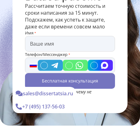
Рассчитаем точную стоимость и
сроки написания за 15 минут.
Подскажем, как успеть к защите,
даже если времени совсем мало
Имя
*
Телефон/Мессенджер
*
Бесплатная консультация
*Консультация Вас ни к чему не
sales@dissertatsia.ru
обязывает
+7 (495) 137-56-03