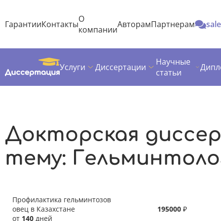
О
Гарантии
Контакты
Авторам
Партнерам
sal
компании
Научные
Услуги
Диссертации
Дипл
Диссертация
Темы докторских диссертаций
Биология
статьи
Гельминтология
Докторская диссе
тему: Гельминтоло
Профилактика гельминтозов
овец в Казахстане
195000
₽
от
140
дней