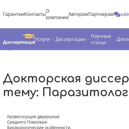
О
Гарантии
Контакты
Авторам
Партнерам
sal
компании
Научные
Услуги
Диссертации
Дипл
Диссертация
Темы докторских диссертаций
Биология
статьи
Паразитология
Докторская диссе
тему: Паразитолог
Кровососущие двукрылые
Среднего Поволжья:
Биоэкологические особенности,