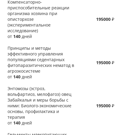
Компенсаторно-
приспособительные реакции
организма хозяина при
описторхозе
195000
₽
(экспериментальное
исследование)
от
140
дней
Принципы и методы
эффективного управления
популяциями седентарных
195000
₽
фитопаразитических нематод в
агроэкосистеме
от
140
дней
Энтомозы (эстроз,
вольфартиоз, мелофагоз) овец
Забайкалья и меры борьбы с
ними: Биолого-экономические
195000
₽
основы, профилактика и
терапия
от
140
дней
Гельминты млекопитающих