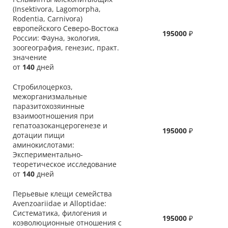
(Insektivora, Lagomorpha,
Rodentia, Carnivora)
европейского Северо-Востока
195000
₽
России: Фауна, экология,
зоогеография, генезис, практ.
значение
от
140
дней
Стробилоцеркоз,
межорганизмальные
паразитохозяинные
взаимоотношения при
гепатоазоканцерогенезе и
195000
₽
дотации пищи
аминокислотами:
Экспериментально-
теоретическое исследование
от
140
дней
Перьевые клещи семейства
Avenzoariidae и Alloptidae:
Систематика, филогения и
195000
₽
коэволюционные отношения с