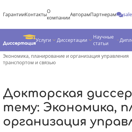
О
Гарантии
Контакты
Авторам
Партнерам
sal
компании
Научные
Услуги
Диссертации
Дипл
Диссертация
Темы докторских диссертаций
статьи
Экономика
Экономика, планирование и организация управления
транспортом и связью
Докторская диссе
тему: Экономика, 
организация управ