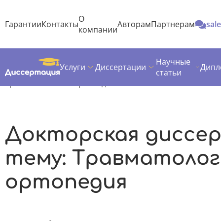
О
Гарантии
Контакты
Авторам
Партнерам
sal
компании
Научные
Услуги
Диссертации
Дипл
Диссертация
Темы докторских диссертаций
Медицина
статьи
Травматология и ортопедия
Докторская диссе
тему: Травматолог
ортопедия