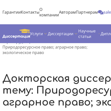
О
Гарантии
Контакты
Авторам
Партнерам
sal
компании
Научные
Услуги
Диссертации
Дипл
Диссертация
Темы докторских диссертаций
статьи
Юриспруденция
Природоресурсное право; аграрное право;
экологическое право
Докторская диссе
тему: Природоресу
аграрное право; эк