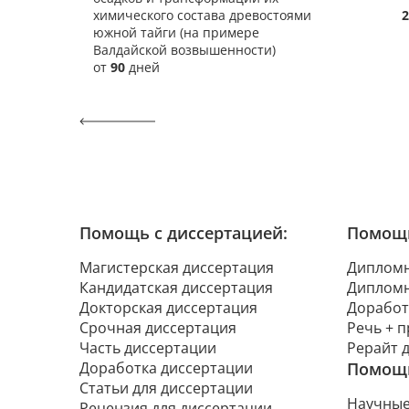
химического состава древостоями
2
южной тайги (на примере
Валдайской возвышенности)
от
90
дней
Помощь с диссертацией:
Помощь
Магистерская диссертация
Дипломн
Кандидатская диссертация
Дипломн
Докторская диссертация
Доработ
Срочная диссертация
Речь + 
Часть диссертации
Рерайт 
Доработка диссертации
Помощь
Статьи для диссертации
Научные
Рецензия для диссертации