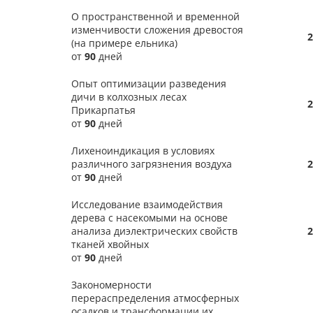
О пространственной и временной
изменчивости сложения древостоя
2
(на примере ельника)
от
90
дней
Опыт оптимизации разведения
дичи в колхозных лесах
2
Прикарпатья
от
90
дней
Лихеноиндикация в условиях
различного загрязнения воздуха
2
от
90
дней
Исследование взаимодействия
дерева с насекомыми на основе
анализа диэлектрических свойств
2
тканей хвойных
от
90
дней
Закономерности
перераспределения атмосферных
осадков и трансформации их