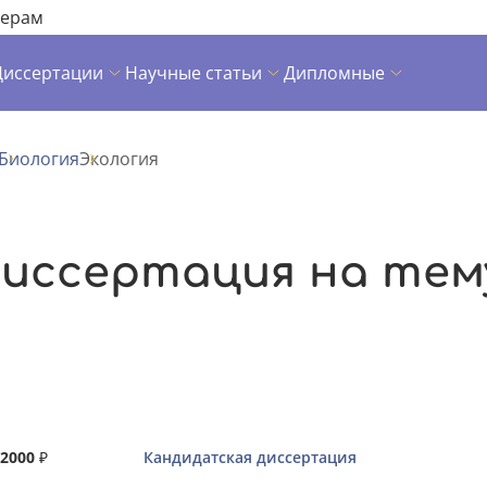
нерам
Диссертации
Научные статьи
Дипломные
Биология
Экология
иссертация на тем
2000
₽
Кандидатская диссертация