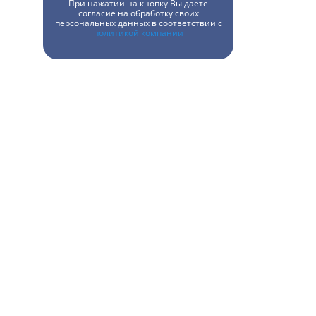
При нажатии на кнопку Вы даете
согласие на обработку своих
персональных данных в соответствии с
политикой компании