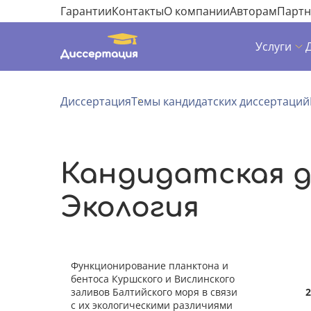
Гарантии
Контакты
О компании
Авторам
Парт
Услуги
Диссертация
Темы кандидатских диссертаций
Кандидатская д
Экология
Функционирование планктона и
бентоса Куршского и Вислинского
заливов Балтийского моря в связи
2
с их экологическими различиями