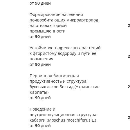
от
90
дней
Формирование населения
почвообитающих микроартропод
на отвалах горной
2
промышленности
от
90
дней
Устойчивость древесных растений
к фтористому водороду и пути её
2
повышения
от
90
дней
Первичная биотическая
продуктивность и структура
буковых лесов Бескид (Украинские
2
Карпаты)
от
90
дней
Поведение и
внутрипопуляционная структура
2
кабарги (Moschus moschiferus L.)
от
90
дней