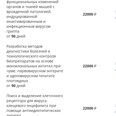
функциональных изменений
органов и тканей мышей с
врожденной патологией,
22000
₽
индуцированной
инактивированным и
инфекционным вирусом
гриппа
от
90
дней
Разработка методов
диагностики болезней и
технологического контроля
биопрепаратов на основе
моноклональных антител при
22000
₽
чуме, парвовирусном энтерите
и аденовирусном гепатите
плотоядных
от
90
дней
Поиск и выделение клеточного
рецептора для вируса
клещевого энцефалита при
22000
₽
помощи антиидиотипических
антител