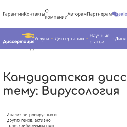
О
Гарантии
Контакты
Авторам
Партнерам
sal
компании
Научные
Услуги
Диссертации
Дипл
Диссертация
Темы кандидатских диссертаций
статьи
Биология
Вирусология
Кандидатская дис
тему: Вирусология
Анализ ретровирусных и
других генов, активно
транскрибируемых при