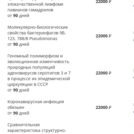
22000
₽
злокачественной лимфоме
павианов гамадрилов
от
90
дней
Молекулярно-биологические
свойства бактериофагов 9В,
22000
₽
123, 788/8 Pseudomonas
от
90
дней
Геномный полиморфизм и
эволюционная изменчивость
природных популяций
аденовирусов серотипов 3 и 7
22000
₽
в процессе их эпидемической
циркуляции в СССР
от
90
дней
Коронавирусная инфекция
обезьян
22000
₽
от
90
дней
Сравнительная
характеристика структурно-