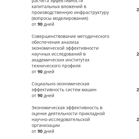
расчета эффективности
капитальных вложений в
2
производственную инфраструктуру
(вопросы моделирования)
от
90
дней
Совершенствование методического
обеспечения анализа
экономической эффективности
научных исследований в
2
академических институтах
технического профиля
от
90
дней
Социально-экономическая
эффективность систем машин
2
от
90
дней
Экономическая эффективность в
оценке деятельности прикладной
научно-исследовательской
2
организации
от
90
дней