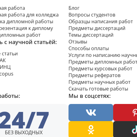
ая работа
Блог
ая работа для колледжа
Вопросы студентов
ка дипломной работы
Образцы написания работ
презентация к диплому
Предметы диссертаций
дипломных работ
Темы диссертаций
 с научной статьёй:
Отзывы
Способы оплаты
 статьи
Услуги по написанию научн
ВАК
Предметы дипломных рабо
РИНЦ
Предметы курсовых работ
Scopus
Предметы рефератов
Предметы научных работ
Скачать готовые работы
работы:
Мы в соцсетях:
24/7
БЕЗ ВЫХОДНЫХ