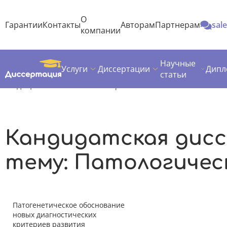
О
Гарантии
Контакты
Авторам
Партнерам
sal
компании
Научные
Услуги
Диссертации
Дипл
Диссертация
Темы кандидатских диссертаций
статьи
Медицина
Патологическая физиология
Кандидатская дис
тему: Патологичес
Патогенетическое обоснование
новых диагностических
критериев развития