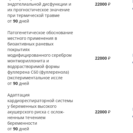
эндотелиальной дисфункции и
22000
₽
их прогностическое значение
при термической травме
от
90
дней
Патогенетическое обоснование
местного применения в
биоактивных раневых
покрытиях
модифицированного серебром
22000
₽
монтмориллонита и
водорастворимой формы
фуллерена С60 (фуллеренола)
(экспериментальное иссле
от
90
дней
Адаптация
кардиореспираторной системы
у беременных высокого
акушерского риска с ослож-
22000
₽
ненным течением
беременности
от
90
дней