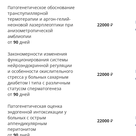
Патогенетическое обоснование
транспупиллярной
термотерапии и аргон-гелий-
неоновой лазерплеоптики при
22000
₽
анизометропической
амблиопии
от
90
дней
Закономерности изменения
функционирования системы
нейроэндокринной регуляции
и особенности окислительного
22000
₽
стресса у больных сахарным
диабетом I типа с различным
статусом сперматогенеза
от
90
дней
Патогенетическая оценка
эндогенной интоксикации у
больных с острым
22000
₽
аппендикулярным
перитонитом
от
90
дней