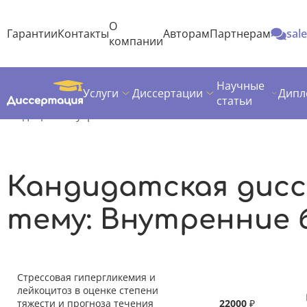
О
Гарантии
Контакты
Авторам
Партнерам
sal
компании
Научные
Услуги
Диссертации
Дипл
Диссертация
Темы кандидатских диссертаций
статьи
Медицина
Внутренние болезни
Кандидатская дис
тему: Внутренние 
Стрессовая гипергликемия и
лейкоцитоз в оценке степени
тяжести и прогноза течения
22000
₽