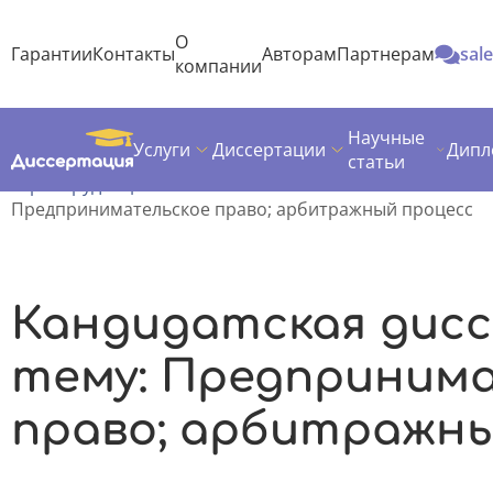
О
Гарантии
Контакты
Авторам
Партнерам
sal
компании
Научные
Услуги
Диссертации
Дипл
Диссертация
Темы кандидатских диссертаций
статьи
Юриспруденция
Предпринимательское право; арбитражный процесс
Кандидатская дис
тему: Предприним
право; арбитражны