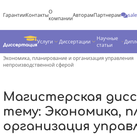
О
Гарантии
Контакты
Авторам
Партнерам
sal
компании
Научные
Услуги
Диссертации
Дипл
Диссертация
Темы магистерских диссертаций
статьи
Экономика
Экономика, планирование и организация управления
непроизводственной сферой
Магистерская дис
тему: Экономика, 
организация управ