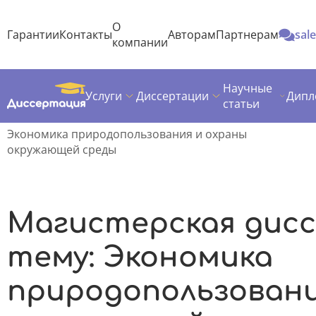
О
Гарантии
Контакты
Авторам
Партнерам
sal
компании
Научные
Услуги
Диссертации
Дипл
Диссертация
Темы магистерских диссертаций
статьи
Экономика
Экономика природопользования и охраны
окружающей среды
Магистерская дис
тему: Экономика
природопользовани