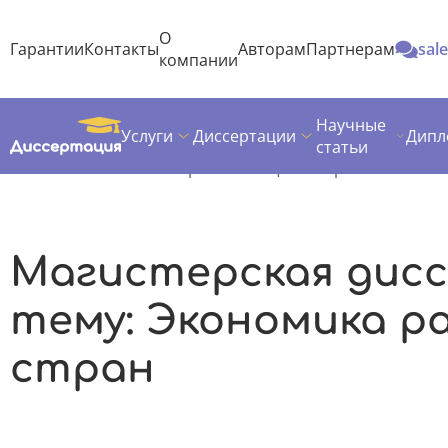
О
Гарантии
Контакты
Авторам
Партнерам
sal
компании
Научные
Услуги
Диссертации
Дипл
Диссертация
Темы магистерских диссертаций
статьи
Экономика
Экономика развивающихся стран
Магистерская дис
тему: Экономика р
стран