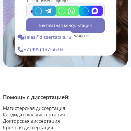
Телефон/Мессенджер
*
Бесплатная консультация
*Консультация Вас ни к чему не
sales@dissertatsia.ru
обязывает
+7 (495) 137-56-03
Помощь с диссертацией:
Магистерская диссертация
Кандидатская диссертация
Докторская диссертация
Срочная диссертация