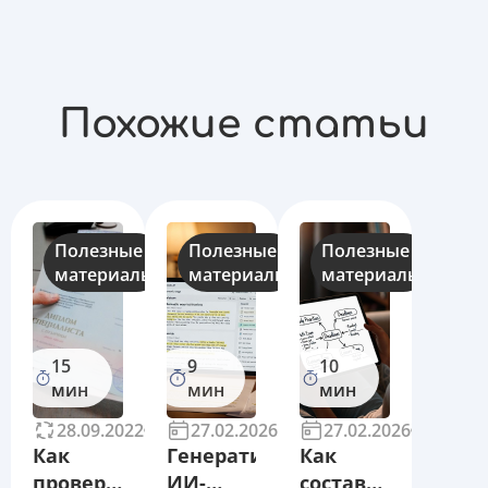
Похожие статьи
Полезные
Полезные
Полезные
материалы
материалы
материалы
15
9
10
мин
мин
мин
28.09.2022
71235
27.02.2026
1
27.02.2026
1
Как
Генеративные
Как
проверить
ИИ-
составить