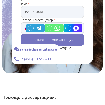
Имя
*
Телефон/Мессенджер
*
Бесплатная консультация
*Консультация Вас ни к чему не
sales@dissertatsia.ru
обязывает
+7 (495) 137-56-03
Помощь с диссертацией: