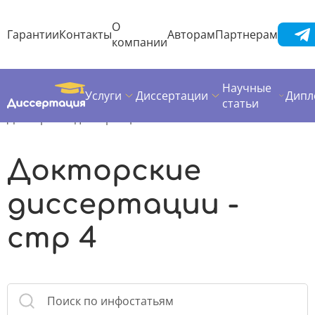
О
Гарантии
Контакты
Авторам
Партнерам
компании
Научные
Услуги
Диссертации
Дипл
Диссертация
Полезные материалы
статьи
Докторские диссертации
Докторские
диссертации -
стр 4