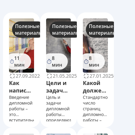
Полезные
Полезные
Полезные
материалы
материалы
материалы
11
8
8
мин
мин
мин
27.09.2022
35168
21.05.2025
34692
27.01.2025
47476
Как
Цели и
Какой
написать
задачи
должен
введение
Введение
дипломной
Цель и
быть
Стандартное
дипломной
задачи
число
к
работы.
объем
работы –
дипломной
страниц
дипломной
Правильная
дипломной
это
работы
дипломной
работе
постановка
работы?
вступительная
определяют
работы –
часть
желаемый
50-70
документа,
результат
листов. В