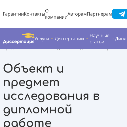
О
Гарантии
Контакты
Авторам
Партнерам
компании
Научные
Услуги
Диссертации
Дипл
Диссертация
Полезные материалы
статьи
Предмет и объект исследования в дипломной работе
Объект и
предмет
исследования в
дипломной
работе