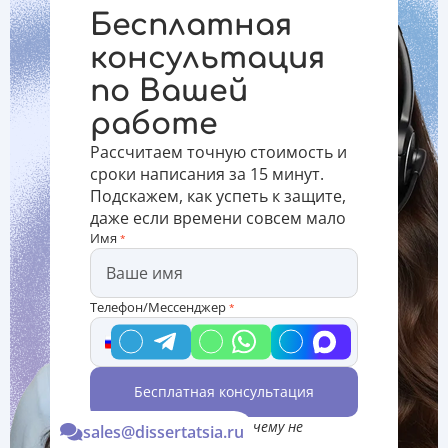
редактирования
является
в статье,
Бесплатная
текста. 5
стандартным
действительны
лучших
для всех
для всех
консультация
текстовых
категорий
категорий
по Вашей
редакторов
научных
указанных
для
работ.
документов.
работе
написания
Оформление
Оформление
дипломов,
формул по
рисунко
Рассчитаем точную стоимость и
курсовых,
ГОСТу:
сроки написания за 15 минут.
рефе
Подскажем, как успеть к защите,
даже если времени совсем мало
Имя
*
Телефон/Мессенджер
*
Бесплатная консультация
*Консультация Вас ни к чему не
sales@dissertatsia.ru
обязывает