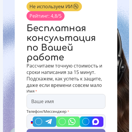
диссертациям
дальнейшей
рекомендациями
Не используем ИИ
По
исследовательской
научных
требованиям
деятельности
советов
Рейтинг: 4,8/5
ВАК,
и
высших
количество
позволяет
учебных
Бесплатная
публикаций
ему начать
заведений.
докторской
преподавательскую
Общая
консультация
или
деятельность.
унификация
по Вашей
кандидатской
Правила
стандартов
диссертации
оформления
направл
работе
в научных
журнала
Рассчитаем точную стоимость и
сроки написания за 15 минут.
Подскажем, как успеть к защите,
даже если времени совсем мало
Имя
*
Телефон/Мессенджер
*