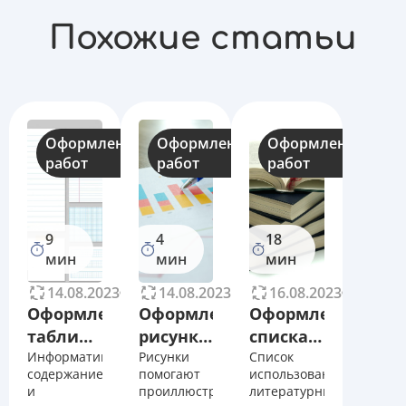
Похожие статьи
Оформление
Оформление
Оформление
работ
работ
работ
9
4
18
мин
мин
мин
14.08.2023
68108
14.08.2023
11263
16.08.2023
40395
Оформление
Оформление
Оформление
таблиц
рисунков
списка
в
Информативное
в
Рисунки
литературы
Список
содержание
помогают
использованных
диссертации
диссертации
в
и
проиллюстрировать
литературных
по
по
диссертации