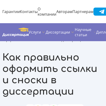
О
Гарантии
Контакты
Авторам
Партнерам
компании
Научные
Услуги
Диссертации
Дипл
Диссертация
Полезные материалы
Оформление работ
статьи
Оформление ссылок и сносок в диссертации
Как правильно
оформить ссылки
и сноски в
диссертации