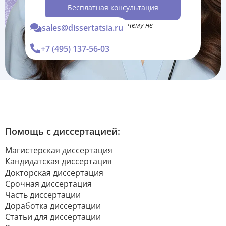
Бесплатная консультация
*Консультация Вас ни к чему не
sales@dissertatsia.ru
обязывает
+7 (495) 137-56-03
Помощь с диссертацией:
Магистерская диссертация
Кандидатская диссертация
Докторская диссертация
Срочная диссертация
Часть диссертации
Доработка диссертации
Статьи для диссертации