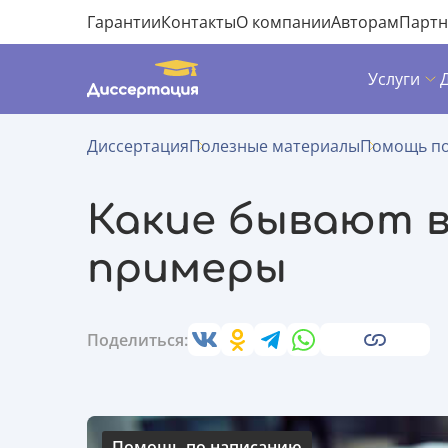
Гарантии
Контакты
О компании
Авторам
Парт
Услуги
Диссертация
Полезные материалы
Помощь по
Какие бывают 
примеры
Поделиться:
Помощь по написанию