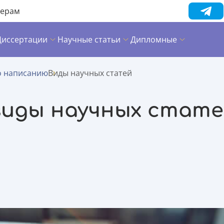
нерам
Диссертации
Научные статьи
Дипломные
 написанию
Виды научных статей
виды научных стате