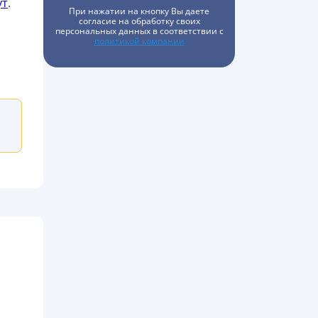
ут
.
При нажатии на кнопку Вы даете
согласие на обработку своих
персональных данных в соответствии с
политикой компании