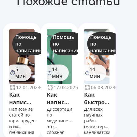
Похожие статьи
Помощь
Помощь
Помощь
по
по
по
написанию
написанию
написанию
5
14
14
мин
мин
мин
12.01.2023
10390
17.02.2025
14008
06.03.2023
11481
Как
Как
Как
написать
написать
быстро
и
Написание
диссертацию
Диссертация
написать
Для всех
статей по
по
научных
оформить
по
диссертацию?
юриспруденции
медицине –
работ
научную
медицине,
и их
это
(магистерская,
статью
правила
публикация
сложная
кандидатская,