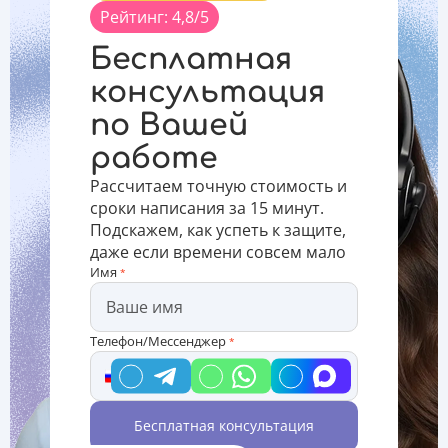
актуальность
научным
работы и
Рейтинг: 4,8/5
темы
трудом.
решить
диссертации:
Порядок
поставленные
Бесплатная
что для
прикрепления
проблемы.
этого
лиц для
Цель и
консультация
нужно
подготовки
задачи
по Вашей
Актуальность
диссертации
диссертации:
исследования
является
что это и
работе
диссертации
стандартным,
зачем
указывается
но может н
нужно Цель
Рассчитаем точную стоимость и
во вв
диссе
сроки написания за 15 минут.
Подскажем, как успеть к защите,
даже если времени совсем мало
Имя
*
Телефон/Мессенджер
*
Бесплатная консультация