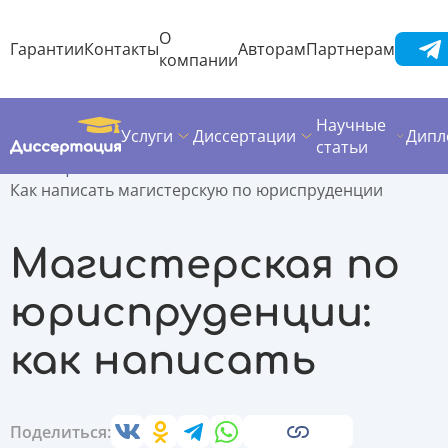
О
Гарантии
Контакты
Авторам
Партнерам
компании
Научные
Услуги
Диссертации
Дипл
Диссертация
Полезные материалы
статьи
Помощь по написанию
Как написать магистерскую по юриспруденции
Магистерская по
юриспруденции:
как написать
Поделиться: