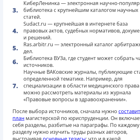
КиберЛенинка — электронная научно-популяр
библиотека с крупнейшим каталогом научных
статей.
Sudact.ru — крупнейшая в интернете база
правовых актов, судебных нормативов, докум
и решений.
Ras.arbitr.ru — электронный каталог арбитра
дел.
Библиотека ВУЗа, где студент может собрать ч
источников.
Научные ВАКовские журналы, публикующие ст
определенной тематике. Например, для
специализации в области медицинского права
можно рассмотреть материалы из журнала
«Правовые вопросы в здравоохранении».
После выбора источников, сначала нужно
состави
план
магистерской по юриспруденции. Он включае
себя разделы, разбитые на параграфы. По каждому
разделу нужно изучить труды разных авторов,
выстраивая
основные тезисы
: что и в какой