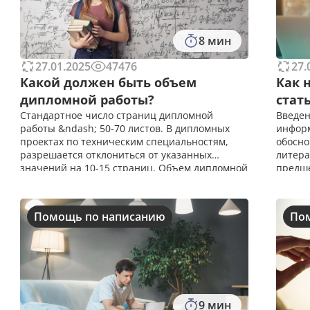
8 мин
27.01.2025
47476
27.
Какой должен быть объем
Как 
дипломной работы?
стат
Стандартное число страниц дипломной
Введен
работы &ndash; 50-70 листов. В дипломных
информ
проектах по техническим специальностям,
обосно
разрешается отклониться от указанных
литера
значений на 10-15 страниц. Объем дипломной
предше
работы по требованиям ГОСТ 2023 Согласно
задач 
требованиям ГОСТ 2022, объем дипломной
исслед
работы
Рекоме
Помощь по написанию
По
9 мин