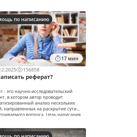
мощь по написанию
17 мин
12.2025
156858
написать реферат?
т - это научно-исследовательский
нт, в котором автор проводит
атизированный анализ нескольких
, направленных на раскрытие сути
триваемого вопроса. Цель написания
та заключается в проверке умения
ть с литературными источниками,
льном оформлении докумен
мощь по написанию