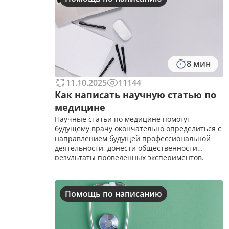
ограничений по количеству
8 мин
11.10.2025
11144
Как написать научную статью по
медицине
Научные статьи по медицине помогут
будущему врачу окончательно определиться с
направлением будущей профессиональной
деятельности, донести общественности
результаты проведенных экспериментов.
Зачем нужны научные статьи по медицине
Публикация научных статей &ndash;
обязательное услов
Помощь по написанию