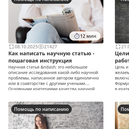
12 мин
08.10.2025
21427
21.
Как написать научную статью -
Цели
пошаговая инструкция
рабо
Научная статья &ndash; это небольшое
Цель и
описание исследования какой-либо научной
желаем
проблемы, написанное автором единолично
включа
или в соавторстве с другими учеными.
Формул
Основными критериями качества научной
в крат
статьи является смысловая завершенность и
выпуск
логическая последовательность изложения
задач 
мысли. Научные статьи быв
Помощь по написанию
По