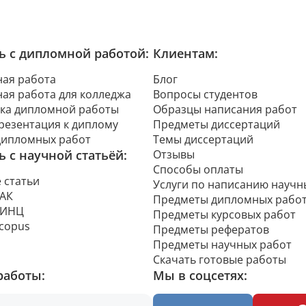
 с дипломной работой:
Клиентам:
ая работа
Блог
ая работа для колледжа
Вопросы студентов
ка дипломной работы
Образцы написания работ
презентация к диплому
Предметы диссертаций
дипломных работ
Темы диссертаций
 с научной статьёй:
Отзывы
Способы оплаты
 статьи
Услуги по написанию научн
ВАК
Предметы дипломных рабо
РИНЦ
Предметы курсовых работ
Scopus
Предметы рефератов
Предметы научных работ
Скачать готовые работы
работы:
Мы в соцсетях: