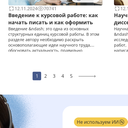
12.11.2024
70741
12.
Введение к курсовой работе: как
Науч
начать писать и как оформить
дисс
Введение &ndash; это одна из основных
Научна
структурных единиц курсовой работы. В этом
&ndash
разделе автору необходимо раскрыть
исслед
основополагающие идеи научного труда,
работ,
обосновать актуальность, правильно
написа
аргументировать цель и задачи, выявить
научна
объект и предмет исследования, рассказать о
увелич
теоретической важности и мет
балла 
1
2
3
4
5
Не используем ИИ