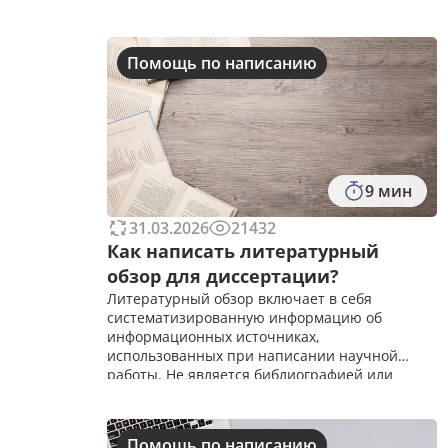
Помощь по написанию
9 мин
31.03.2026
21432
Как написать литературный
обзор для диссертации?
Литературный обзор включает в себя
систематизированную информацию об
информационных источниках,
использованных при написании научной
работы. Не является библиографией или
рецензией &ndash; распространенные
ошибки многих диссертантов.&nbsp;У
литературного обзора нет строгих
Помощь по написанию