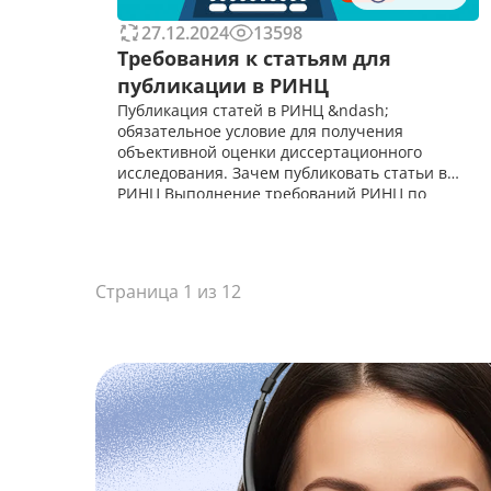
27.12.2024
13598
Требования к статьям для
публикации в РИНЦ
Публикация статей в РИНЦ &ndash;
обязательное условие для получения
объективной оценки диссертационного
исследования. Зачем публиковать статьи в
РИНЦ Выполнение требований РИНЦ по
оформлению структуры и содержания статьи
ускорит публикацию в системе. Высокий
рейтинг выбранного журнала, на
Страница 1 из 12