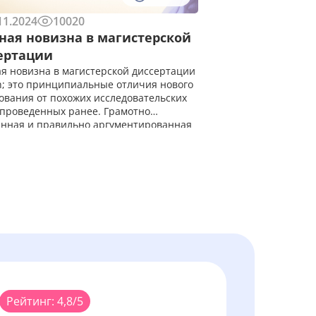
11.2024
10020
ная новизна в магистерской
ертации
я новизна в магистерской диссертации
; это принципиальные отличия нового
ования от похожих исследовательских
 проведенных ранее. Грамотно
нная и правильно аргументированная
я новизна в магистерской диссертации
ивает шанс на получение высокого
от предст
Рейтинг: 4,8/5