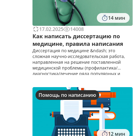
14 мин
17.02.2025
14008
Как написать диссертацию по
медицине, правила написания
Диссертация по медицине &ndash; это
сложная научно-исследовательская работа,
направленная на решение поставленной
медицинской проблемы (профилактика/
диагностика/лечение ряда популярных и
редких заболеваний).&nbsp; Чтобы
разработать подходящую методологическую
базу, автору диссертации рекомендуе
Помощь по написанию
12 мин