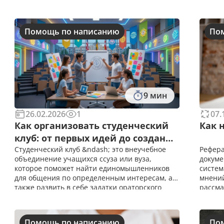
Помощь по написанию
По
9 мин
26.02.2026
1
07.
Как организовать студенческий
Как 
клуб: от первых идей до создания
мероприятий
Студенческий клуб &ndash; это внеучебное
Рефера
объединение учащихся ссуза или вуза,
докуме
которое поможет найти единомышленников
систем
для общения по определенным интересам, а
мнений
также развить в себе задатки ораторского
рассма
искусства, коммуникабельности,
рефера
ответственности и т.д. Рассмотрим, в чем
работа
основные преимущества студ
прави
Помощь по написанию
По