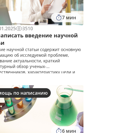
7 мин
01.2025
3510
написать введение научной
ьи
ие научной статьи содержит основную
ацию об исследуемой проблеме,
вание актуальности, краткий
турный обзор ученых-
ственников, характеристику цели и
работы, а также описание методологии
ования, использованной в работе.
ндуемый объем вступительной части
мощь по написанию
6 мин