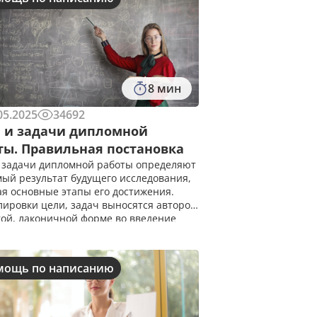
8 мин
05.2025
34692
 и задачи дипломной
ты. Правильная постановка
 задачи дипломной работы определяют
ый результат будущего исследования,
я основные этапы его достижения.
ировки цели, задач выносятся автором
кой, лаконичной форме во введение
ной работы. Чем отличаются цели от
Цель &ndash; это характеристик
мощь по написанию