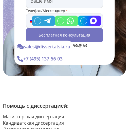
Телефон/Мессенджер
*
Бесплатная консультация
*Консультация Вас ни к чему не
sales@dissertatsia.ru
обязывает
+7 (495) 137-56-03
Помощь с диссертацией:
Магистерская диссертация
Кандидатская диссертация