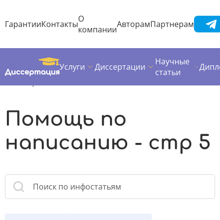
О
Гарантии
Контакты
Авторам
Партнерам
компании
Научные
Услуги
Диссертации
Дипл
Диссертация
Полезные материалы
статьи
Помощь по написанию
Помощь по
написанию - стр 5