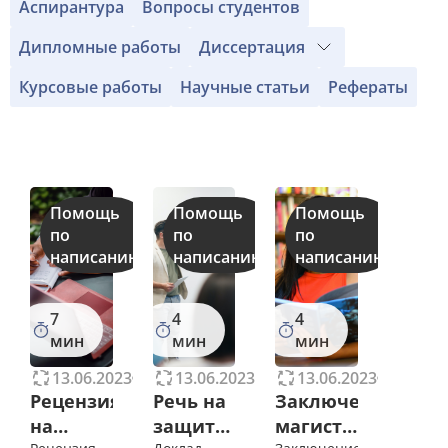
Аспирантура
Вопросы студентов
Дипломные работы
Диссертация
Курсовые работы
Научные статьи
Рефераты
Помощь
Помощь
Помощь
по
по
по
написанию
написанию
написанию
7
4
4
мин
мин
мин
13.06.2023
11556
13.06.2023
10741
13.06.2023
10067
Рецензия
Речь на
Заключение
на
защиту
магистерской