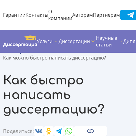
О
Гарантии
Контакты
Авторам
Партнерам
компании
Научные
Услуги
Диссертации
Дипл
Диссертация
Полезные материалы
статьи
Помощь по написанию
Как можно быстро написать диссертацию?
Как быстро
написать
диссертацию?
Поделиться: