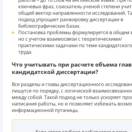
работы – до 10 слов на английском языке. При 
ключевых фраз, соискатель ученой степени учи
общий вектор направленности исследований. Т
подход упрощает ранжировку диссертации в
библиографических базах.
Постановка проблемы формулируется в общем 
но с учетом взаимосвязи с теоретическими/
практическими задачами по теме кандидатског
труда.
Что учитывать при расчете объема глав
кандидатской диссертации?
Все разделы и главы диссертационного исследова
пишутся по порядку, с логической взаимосвязанн
между собой. Такой подход не только ускоряет про
написания работы, но и позволяет избежать возм
информационной путаницы.
Если автор глубоко разбирается в теме, -