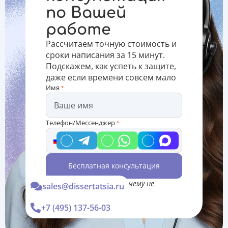
последовательность
базу,
в системе.
по Вашей
изложения
автору
Высокий
мысли.
диссертации
рейтинг
работе
Научные
рекомендуе
выбранного
статьи быв
журнала,
Рассчитаем точную стоимость и
на
сроки написания за 15 минут.
Подскажем, как успеть к защите,
даже если времени совсем мало
Имя
*
Телефон/Мессенджер
*
Бесплатная консультация
*Консультация Вас ни к чему не
sales@dissertatsia.ru
обязывает
+7 (495) 137-56-03