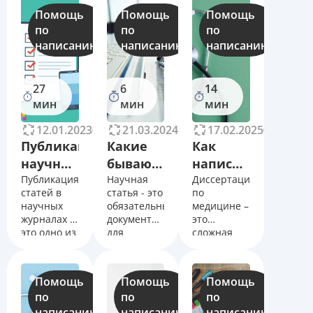
Помощь
Помощь
Помощь
по
по
по
написанию
написанию
написанию
27
6
14
мин
мин
мин
12.01.2023
11246
21.03.2024
12632
17.02.2025
14008
Публикация
Какие
Как
научных
бывают
написать
статей,
Публикация
виды
Научная
диссертацию
Диссертация
статей в
статья - это
по
научные
научных
по
научных
обязательный
медицине –
журналы
статей?
медицине,
журналах –
документ
это
для
примеры
правила
это одно из
для
сложная
обязательных
получения
научно-
публикации
написания
условий
кандидатской
исследовательская
для
или
работа,
Помощь
Помощь
Помощь
получения
докторской
направленная
по
по
по
допуска к
степени,
на
написанию
написанию
написанию
защите
поэтому
решение