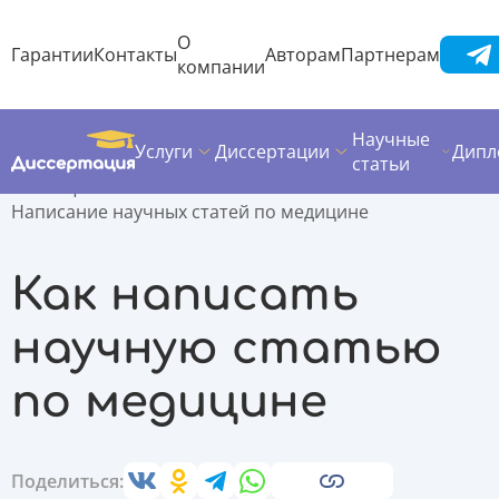
О
Гарантии
Контакты
Авторам
Партнерам
компании
Научные
Услуги
Диссертации
Дипл
Диссертация
Полезные материалы
статьи
Помощь по написанию
Написание научных статей по медицине
Как написать
научную статью
по медицине
Поделиться: