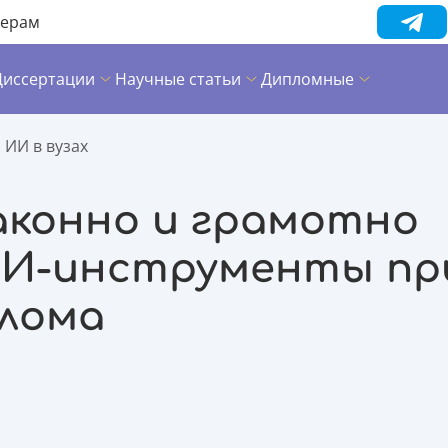
нерам
Диссертации
Научные статьи
Дипломные
 ИИ в вузах
аконно и грамотно
ИИ-инструменты пр
плома