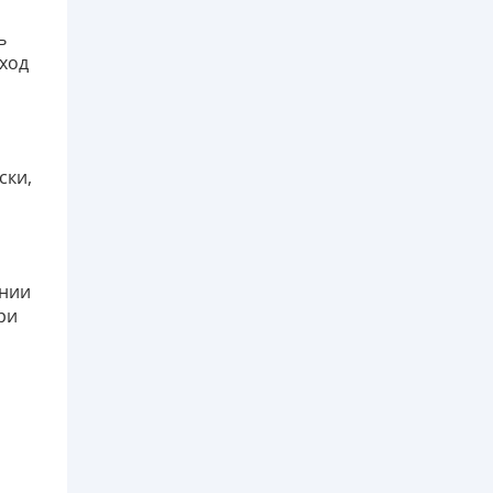
ь
ход
ски,
ании
ри