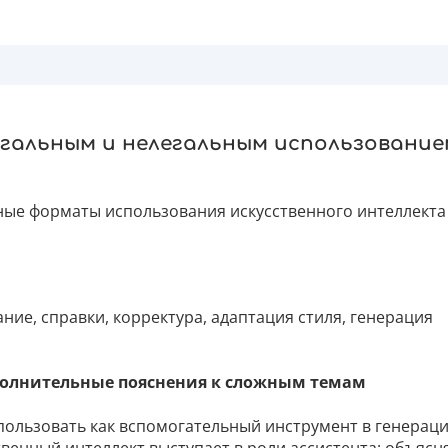
егальным и нелегальным использование
ые форматы использования искусственного интеллекта
ние, справки, корректура, адаптация стиля, генерация
полнительные пояснения к сложным темам
спользовать как вспомогательный инструмент в генерац
твенный интеллект выступает в роли ассистента: объясн