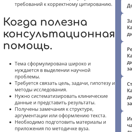
требований к корректному цитированию.
Д
Когда полезна
З
К
консультационная
д
помощь.
Р
К
д
Тема сформулирована широко и
з
нуждается в выделении научной
проблемы.
Требуется связать цель, задачи, гипотезу и
С
методы исследования.
К
Нужно систематизировать клинические
д
данные и представить результаты.
з
Получены замечания к структуре,
аргументации или оформлению текста.
И
Необходимо подготовить материалы и
ч
приложения по методичке вуза.
д