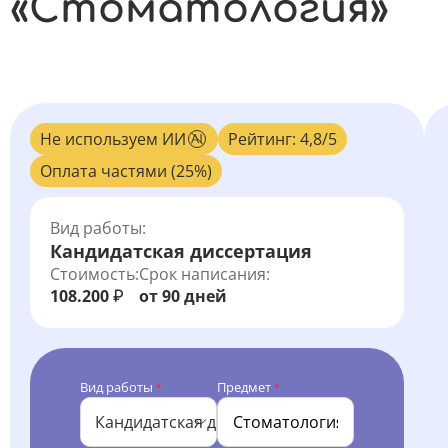
«Стоматология»
Не используем ИИ
Рейтинг: 4,8/5
Оплата частями (25%)
Вид работы:
Кандидатская диссертация
Стоимость:
Срок написания:
108.200
от 90 дней
₽
Вид работы
Предмет
*
*
Кандидатская диссертация