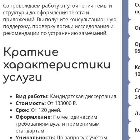
С
Сопровождаем работу от уточнения темы и
п
структуры до оформления текста и
приложений. Вы получите консультационную
поддержку, проверку логики исследования и
О
рекомендации по устранению замечаний.
О
Краткие
9
характеристики
К
1
услуги
С
Вид работы:
Кандидатская диссертация.
24
Стоимость:
От 133000 ₽.
Срок:
От 120 дней.
Л
Оформление:
По методическим
требованиям вуза и применимым
К
стандартам.
Уникальность:
По запросу с учётом