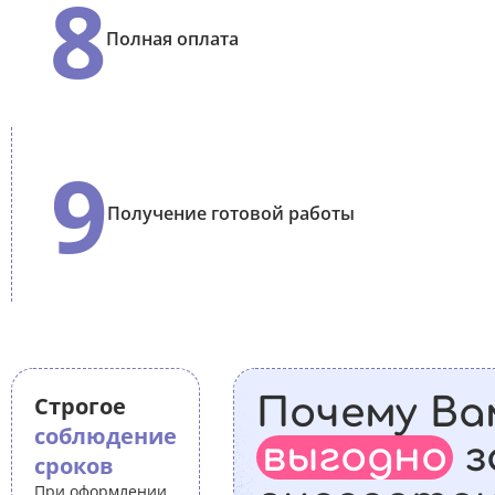
8
Полная оплата
9
Получение готовой работы
Строгое
Почему Ва
соблюдение
выгодно
з
сроков
При оформлении