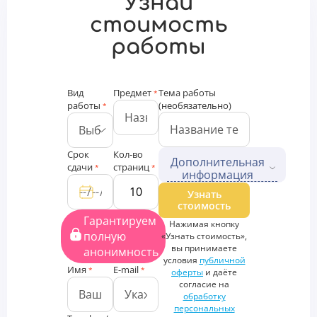
Узнай
стоимость
работы
Вид
Предмет
Тема работы
*
работы
(необязательно)
*
Срок
Кол-во
Дополнительная
сдачи
страниц
*
*
информация
Дополнительные файлы
Узнать
стоимость
Загрузить
Гарантируем
Нажимая кнопку
файлы
полную
«Узнать стоимость»,
Дополнительная
вы принимаете
анонимность
информация
условия
публичной
Имя
E-mail
*
*
оферты
и даёте
согласие на
обработку
персональных