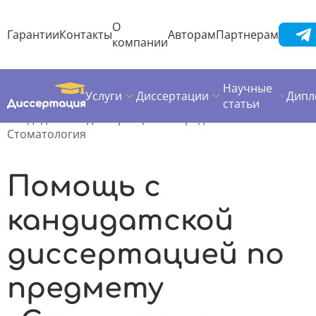
О
Гарантии
Контакты
Авторам
Партнерам
компании
Научные
Услуги
Диссертации
Дипл
Диссертация
Кандидатская диссертация
статьи
Кандидатские диссертации по предметам
Стоматология
Помощь с
кандидатской
диссертацией по
предмету