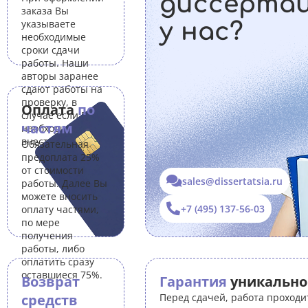
диссерта
заказа Вы
указываете
у нас?
необходимые
сроки сдачи
работы. Наши
авторы заранее
сдают работы на
проверку, в
Оплата
по
случае если Вам
частям
необходимо
внести правки.
Обязательная
предоплата 25%
от стоимости
sales@dissertatsia.ru
работы. Далее Вы
можете вносить
+7 (495) 137-56-03
оплату частями,
по мере
получения
работы, либо
оплатить сразу
оставшиеся 75%.
Возврат
Гарантия
уникально
средств
Перед сдачей, работа проходи