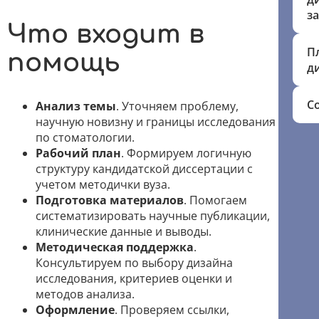
з
Что входит в
П
помощь
д
С
Анализ темы
. Уточняем проблему,
научную новизну и границы исследования
по стоматологии.
Рабочий план
. Формируем логичную
структуру кандидатской диссертации с
учетом методички вуза.
Подготовка материалов
. Помогаем
систематизировать научные публикации,
клинические данные и выводы.
Методическая поддержка
.
Консультируем по выбору дизайна
исследования, критериев оценки и
методов анализа.
Оформление
. Проверяем ссылки,