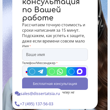
консультация
2-5
подходящей
Значение
по Вашей
страниц
темы
балла
формата
дипломной
зависит от
работе
А4.
работы
шкалы
При
расчета:
Рассчитаем точную стоимость и
выборе
для Европы
сроки написания за 15 минут.
темы
–
Подскажем, как успеть к защите,
дипломной
даже если времени совсем мало
р
Имя
*
Телефон/Мессенджер
*
Бесплатная консультация
*Консультация Вас ни к чему не
sales@dissertatsia.ru
обязывает
+7 (495) 137-56-03