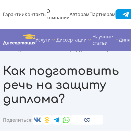
О
Гарантии
Контакты
Авторам
Партнерам
компании
Научные
Услуги
Диссертации
Дипл
Диссертация
Полезные материалы
статьи
Как подготовить речь на защиту дипломной работы?
Как подготовить
речь на защиту
диплома?
Поделиться: