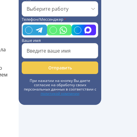
Телефон/Мессенджер
*
Ваше имя
ила
о
Отправить
ием
При нажатии на кнопку Вы даете
согласие на обработку своих
персональных данных в соответствии с
политикой компании