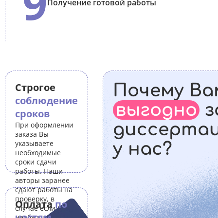
9
Получение готовой работы
Строгое
Почему Ва
соблюдение
выгодно
з
сроков
диссерта
При оформлении
заказа Вы
указываете
у нас?
необходимые
сроки сдачи
работы. Наши
авторы заранее
сдают работы на
проверку, в
Оплата
по
случае если Вам
частям
необходимо