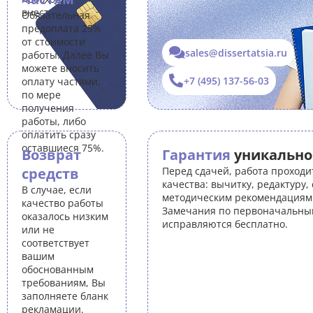
внести правки.
Обязательная
предоплата 25%
от стоимости
sales@dissertatsia.ru
работы. Далее Вы
можете вносить
+7 (495) 137-56-03
оплату частями,
по мере
получения
работы, либо
оплатить сразу
оставшиеся 75%.
Возврат
Гарантия
уникально
средств
Перед сдачей, работа проходи
качества: вычитку, редактуру,
В случае, если
методическим рекомендациям 
качество работы
Замечания по первоначальны
оказалось низким
исправляются бесплатно.
или не
соответствует
вашим
обоснованным
требованиям, Вы
заполняете бланк
рекламации.