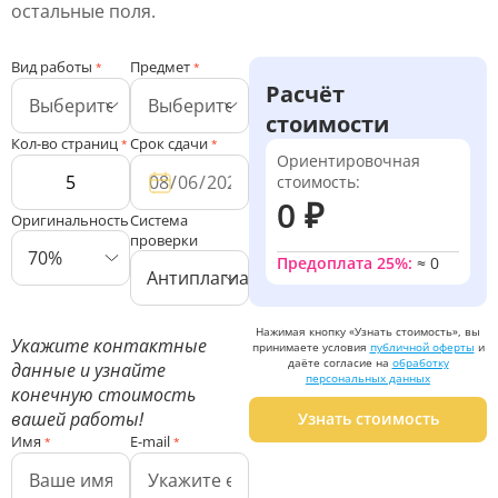
остальные поля.
Вид работы
Предмет
*
*
Расчёт
стоимости
Кол-во страниц
Срок сдачи
*
*
Ориентировочная
стоимость:
0 ₽
Оригинальность
Система
проверки
70%
Предоплата 25%:
≈
0
Антиплагиат ВУЗ
Нажимая кнопку «Узнать стоимость», вы
Укажите контактные
принимаете условия
публичной оферты
и
даёте согласие на
обработку
данные и узнайте
персональных данных
конечную стоимость
вашей работы!
Узнать стоимость
Имя
E-mail
*
*