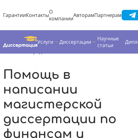
О
Гарантии
Контакты
Авторам
Партнерам
компании
Научные
Услуги
Диссертации
Дипл
Диссертация
Предметы диссертаций
статьи
Финансы и кредит
Помощь в
написании
магистерской
диссертации по
финансам и