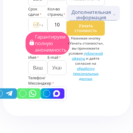
Срок
Кол-во
Дополнительная
сдачи
страниц
*
*
информация
Дополнительные файлы
Узнать
стоимость
Загрузить
Гарантируем
Нажимая кнопку
файлы
полную
«Узнать стоимость»,
Дополнительная
вы принимаете
анонимность
информация
условия
публичной
Имя
E-mail
*
*
оферты
и даёте
согласие на
обработку
персональных
Телефон/
данных
Мессенджер
*
У вас есть промокод?