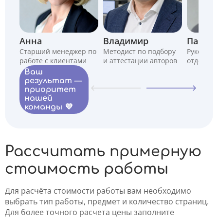
Анна
Владимир
Павел
Старший менеджер по
Методист по подбору
Руководи
работе с клиентами
и аттестации авторов
отдела
Ваш
результат —
приоритет
нашей
команды 💜
Рассчитать примерную
стоимость работы
Для расчёта стоимости работы вам необходимо
выбрать тип работы, предмет и количество страниц.
Для более точного расчета цены заполните