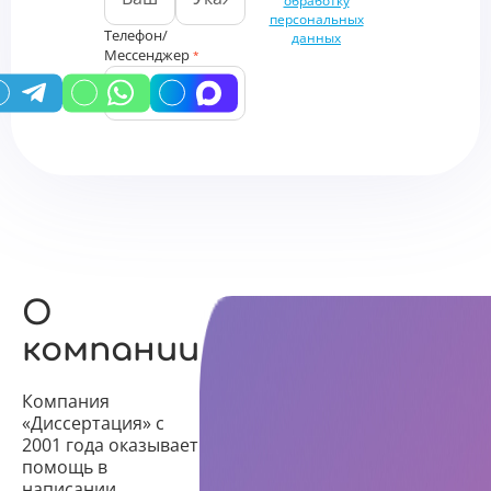
обработку
персональных
Телефон/
данных
Мессенджер
*
У вас есть промокод?
О
компании
Компания
«Диссертация» с
2001 года оказывает
помощь в
написании