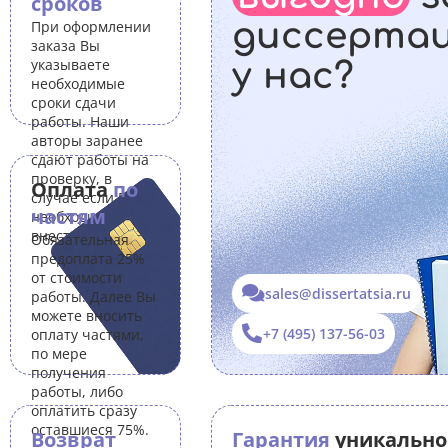
сроков
диссерта
При оформлении
заказа Вы
указываете
у нас?
необходимые
сроки сдачи
работы. Наши
авторы заранее
сдают работы на
проверку, в
Оплата
по
случае если Вам
частям
необходимо
внести правки.
Обязательная
предоплата 25%
от стоимости
sales@dissertatsia.ru
работы. Далее Вы
можете вносить
+7 (495) 137-56-03
оплату частями,
по мере
получения
работы, либо
оплатить сразу
оставшиеся 75%.
Возврат
Гарантия
уникально