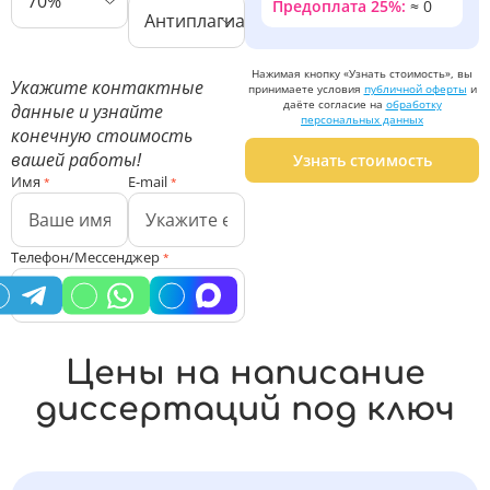
70%
Предоплата 25%:
≈
0
Антиплагиат ВУЗ
Нажимая кнопку «Узнать стоимость», вы
Укажите контактные
принимаете условия
публичной оферты
и
даёте согласие на
обработку
данные и узнайте
персональных данных
конечную стоимость
вашей работы!
Узнать стоимость
Имя
E-mail
*
*
Телефон/Мессенджер
*
Цены на написание
диссертаций под ключ