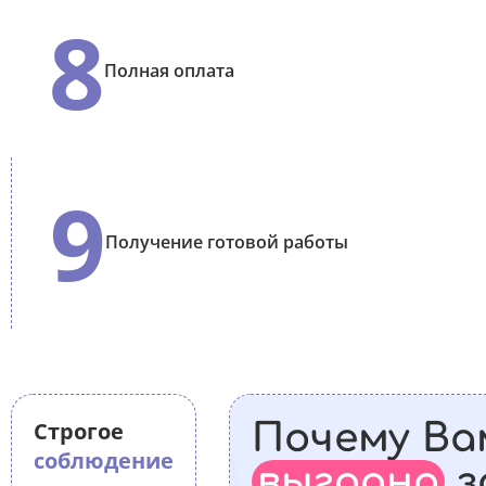
8
Полная оплата
9
Получение готовой работы
Строгое
Почему Ва
соблюдение
выгодно
з