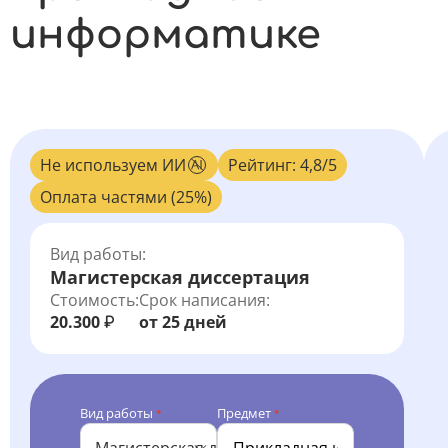
информатике
Не используем ИИ
Рейтинг: 4,8/5
Оплата частями (25%)
Вид работы:
Магистерская диссертация
Стоимость:
Срок написания:
20.300
от 25 дней
₽
Вид работы
Предмет
*
*