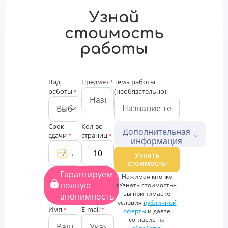
Узнай
стоимость
работы
Вид
Предмет
Тема работы
*
работы
(необязательно)
*
Срок
Кол-во
Дополнительная
сдачи
страниц
*
*
информация
Дополнительные файлы
Узнать
стоимость
Загрузить
Гарантируем
Нажимая кнопку
файлы
полную
«Узнать стоимость»,
Дополнительная
вы принимаете
анонимность
информация
условия
публичной
Имя
E-mail
*
*
оферты
и даёте
согласие на