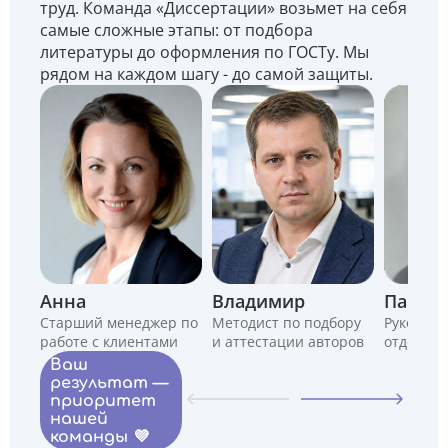
труд. Команда «Диссертации» возьмет на себя
самые сложные этапы: от подбора
литературы до оформления по ГОСТу. Мы
рядом на каждом шагу - до самой защиты.
Анна
Владимир
Павел
Старший менеджер по
Методист по подбору
Руководи
работе с клиентами
и аттестации авторов
отдела
Ваш
результат —
приоритет
нашей
команды 💜