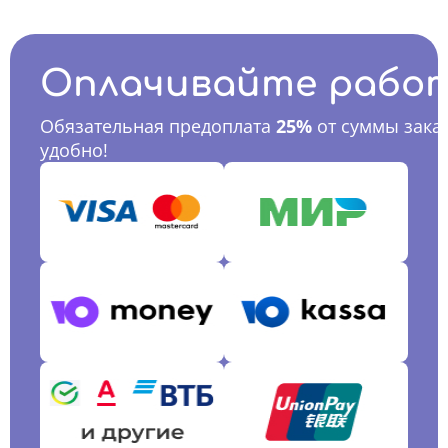
Оплачивайте рабо
Обязательная предоплата
25%
от суммы заказ
удобно!