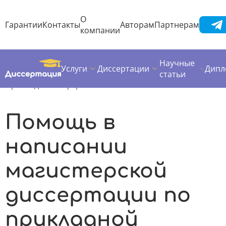
О
Гарантии
Контакты
Авторам
Партнерам
компании
Научные
Услуги
Диссертации
Дипл
Диссертация
Предметы диссертаций
статьи
Прикладная информатика
Помощь в
написании
магистерской
диссертации по
прикладной