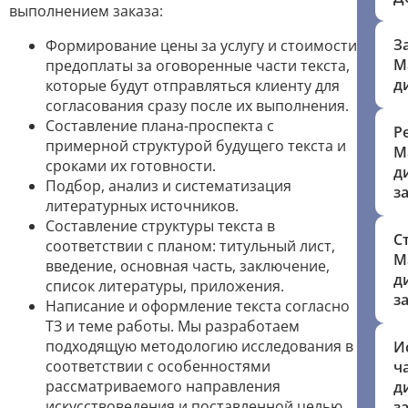
выполнением заказа:
З
Формирование цены за услугу и стоимости
М
предоплаты за оговоренные части текста,
д
которые будут отправляться клиенту для
согласования сразу после их выполнения.
Составление плана-проспекта с
Р
примерной структурой будущего текста и
М
сроками их готовности.
д
Подбор, анализ и систематизация
з
литературных источников.
Составление структуры текста в
С
соответствии с планом: титульный лист,
М
введение, основная часть, заключение,
д
список литературы, приложения.
з
Написание и оформление текста согласно
ТЗ и теме работы. Мы разработаем
подходящую методологию исследования в
И
соответствии с особенностями
ч
рассматриваемого направления
д
искусствоведения и поставленной целью,
з