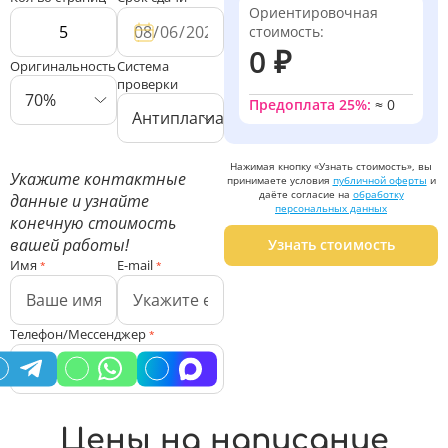
Ориентировочная
стоимость:
0 ₽
Оригинальность
Система
проверки
70%
Предоплата 25%:
≈
0
Антиплагиат ВУЗ
Нажимая кнопку «Узнать стоимость», вы
Укажите контактные
принимаете условия
публичной оферты
и
даёте согласие на
обработку
данные и узнайте
персональных данных
конечную стоимость
вашей работы!
Узнать стоимость
Имя
E-mail
*
*
Телефон/Мессенджер
*
Цены на написание