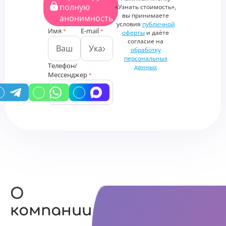
файлы
полную
«Узнать стоимость»,
Дополнительная
вы принимаете
анонимность
информация
условия
публичной
Имя
E-mail
*
*
оферты
и даёте
согласие на
обработку
персональных
Телефон/
данных
Мессенджер
*
У вас есть промокод?
О
компании