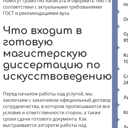
помогут грамотно написать и оформить текст в
п
соответствии с актуальными требованиями
ГОСТ и рекомендациями вуза.
О
Что входит в
О
готовую
9
магистерскую
К
1
диссертацию по
искусствоведению
С
2
Перед началом работы над услугой, мы
Л
заключаем с заказчиком официальный договор
сотрудничества, в котором прописываются все
К
условия и ответственности сторон, а также
сроки сдачи готового документа. Как
выстраивается алгоритм работы над
Д