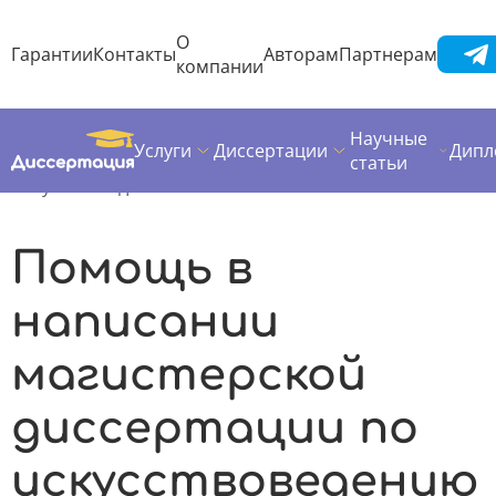
О
Гарантии
Контакты
Авторам
Партнерам
компании
Научные
Услуги
Диссертации
Дипл
Диссертация
Предметы диссертаций
статьи
Искусствоведение
Помощь в
написании
магистерской
диссертации по
искусствоведению