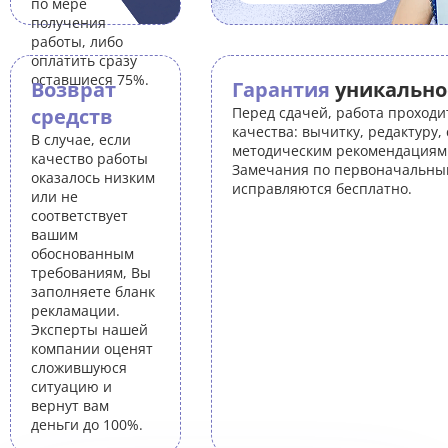
по мере
получения
работы, либо
оплатить сразу
оставшиеся 75%.
Возврат
Гарантия
уникально
средств
Перед сдачей, работа проходи
качества: вычитку, редактуру,
В случае, если
методическим рекомендациям 
качество работы
Замечания по первоначальны
оказалось низким
исправляются бесплатно.
или не
соответствует
вашим
обоснованным
требованиям, Вы
заполняете бланк
рекламации.
Эксперты нашей
компании оценят
сложившуюся
ситуацию и
вернут вам
деньги до 100%.