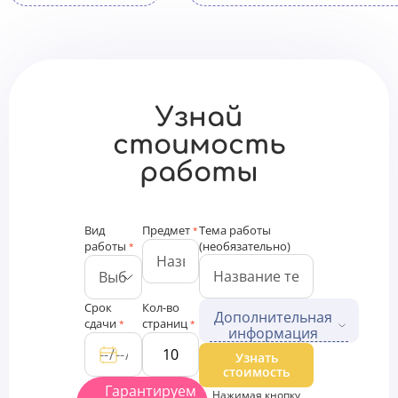
Узнай
стоимость
работы
Вид
Предмет
Тема работы
*
работы
(необязательно)
*
Срок
Кол-во
Дополнительная
сдачи
страниц
*
*
информация
Дополнительные файлы
Узнать
стоимость
Загрузить
Гарантируем
Нажимая кнопку