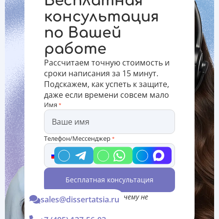
Бесплатная
вы узнаете
полезный
местной
о том,
материал о
администрации.
консультация
сколько
том, как
Сколько
по Вашей
уровней
правильно
целевых
образования
отвечать
направлен
работе
в РФ, а
на
также их
экзаменах,
Рассчитаем точную стоимость и
основ
почему
сроки написания за 15 минут.
важно
Подскажем, как успеть к защите,
своевре
даже если времени совсем мало
Имя
*
Телефон/Мессенджер
*
Бесплатная консультация
*Консультация Вас ни к чему не
sales@dissertatsia.ru
обязывает