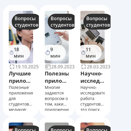
Вопросы
Вопросы
Вопросы
студентов
студентов
студентов
18
9
11
мин
мин
мин
19.10.2025
10571
28.09.2023
802
28.03.2023
10719
Лучшие
Полезные
Научно-
приложения
приложения
исследовательск
для
Полезные
для
Многие
работа
Научно-
приложения
задаются
исследовательская
студентов-
студентов
студентов:
для
вопросом о
работа
медиков
что это
студентов-
том, какие
студентов –
медиков:
приложения
это поиск
общий
нужны для
решений
рейтинг
студента. В
на
Предлагаем
статье
поставленный
Вопросы
Вопросы
Вопросы