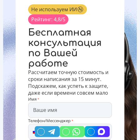
поднятого
автор
работе
Не используем ИИ
вопроса в
диплома
указываются
соответствующей
отбирает
во
Рейтинг: 4,8/5
отрасли
необходимый
введении
знаний. С
материал
ВКР.
Бесплатная
чего
для
Методы
начать
академической
ВКР и
консультация
подбор
выпускной
методологическая
по Вашей
темы?
квалификационной
основа
Своевременный
работы,
диплома: в
работе
выбор руко
состав
чем
разница
Рассчитаем точную стоимость и
Методологическая
сроки написания за 15 минут.
о
Подскажем, как успеть к защите,
даже если времени совсем мало
Имя
*
Телефон/Мессенджер
*