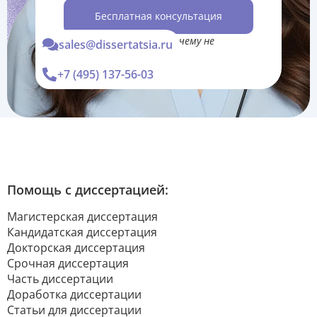
Бесплатная консультация
*Консультация Вас ни к чему не
sales@dissertatsia.ru
обязывает
+7 (495) 137-56-03
Помощь с диссертацией:
Магистерская диссертация
Кандидатская диссертация
Докторская диссертация
Срочная диссертация
Часть диссертации
Доработка диссертации
Статьи для диссертации