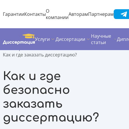
О
Гарантии
Контакты
Авторам
Партнерам
компании
Научные
Услуги
Диссертации
Дипл
Диссертация
Полезные материалы
статьи
Помощь по написанию
Как и где заказать диссертацию?
Как и где
безопасно
заказать
диссертацию?