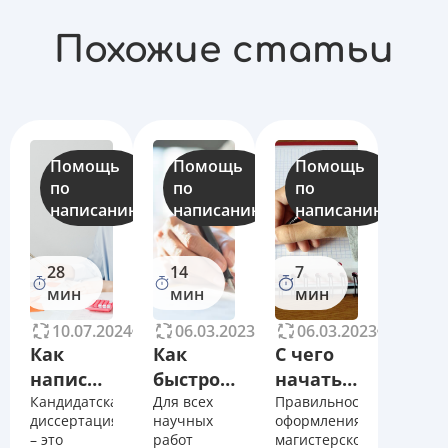
Похожие статьи
Помощь
Помощь
Помощь
по
по
по
написанию
написанию
написанию
28
14
7
мин
мин
мин
10.07.2024
16283
06.03.2023
11481
06.03.2023
11167
Как
Как
С чего
написать
быстро
начать
кандидатскую
Кандидатская
написать
Для всех
писать
Правильность
диссертация
научных
оформления
диссертацию?
диссертацию?
диссертацию?
– это
работ
магистерской,