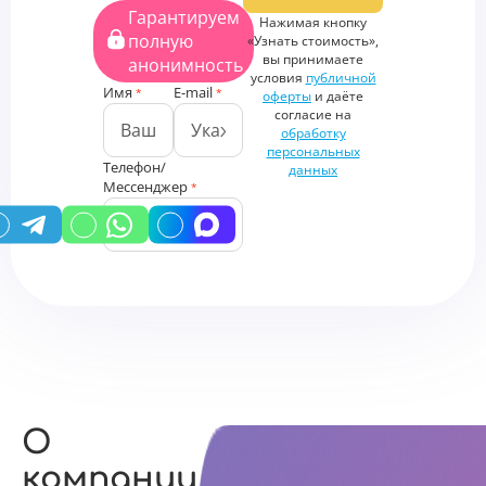
Загрузить
Гарантируем
Нажимая кнопку
файлы
полную
«Узнать стоимость»,
Дополнительная
вы принимаете
анонимность
информация
условия
публичной
Имя
E-mail
*
*
оферты
и даёте
согласие на
обработку
персональных
Телефон/
данных
Мессенджер
*
У вас есть промокод?
О
компании