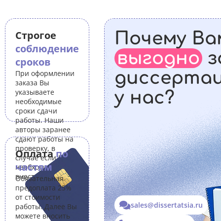
Строгое
Почему Ва
соблюдение
выгодно
з
сроков
диссерта
При оформлении
заказа Вы
указываете
у нас?
необходимые
сроки сдачи
работы. Наши
авторы заранее
сдают работы на
проверку, в
Оплата
по
случае если Вам
частям
необходимо
внести правки.
Обязательная
предоплата 25%
от стоимости
sales@dissertatsia.ru
работы. Далее Вы
можете вносить