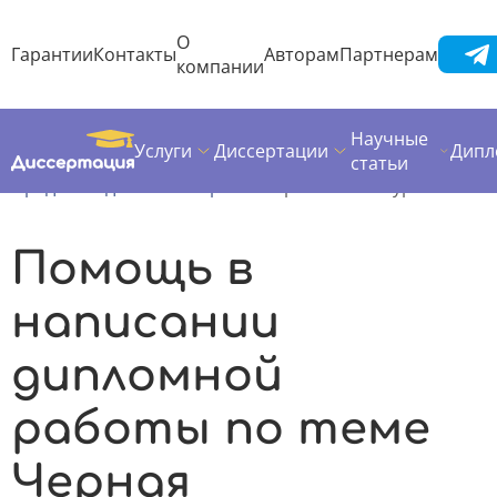
О
Гарантии
Контакты
Авторам
Партнерам
компании
Научные
Услуги
Диссертации
Дипл
Диссертация
Дипломная работа
статьи
Предметы дипломных работ
Черная металлургия
Помощь в
написании
дипломной
работы по теме
Черная