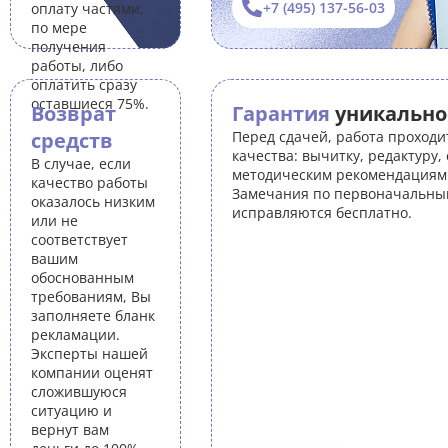
+7 (495) 137-56-03
оплату частями,
по мере
получения
работы, либо
оплатить сразу
оставшиеся 75%.
Возврат
Гарантия
уникально
средств
Перед сдачей, работа проходи
качества: вычитку, редактуру,
В случае, если
методическим рекомендациям 
качество работы
Замечания по первоначальны
оказалось низким
исправляются бесплатно.
или не
соответствует
вашим
обоснованным
требованиям, Вы
заполняете бланк
рекламации.
Эксперты нашей
компании оценят
сложившуюся
ситуацию и
вернут вам