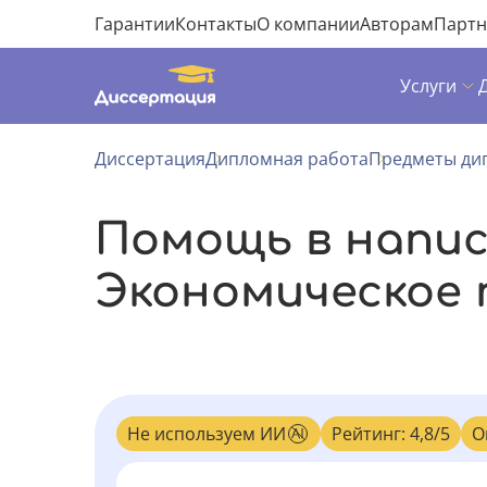
Гарантии
Контакты
О компании
Авторам
Парт
Услуги
Диссертация
Дипломная работа
Предметы ди
Помощь в напи
Экономическое 
Не используем ИИ
Рейтинг: 4,8/5
О