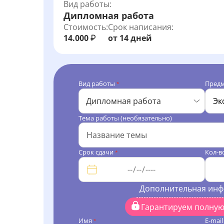
Вид работы:
Дипломная работа
Стоимость:
Срок написания:
14.000
от 14 дней
₽
Вид работы
Пред
*
Дипломная работа
Тема работы (необязательно)
Срок сдачи
Кол-в
*
Дополнительная ин
Гарантируем полну
Имя
E-mai
*