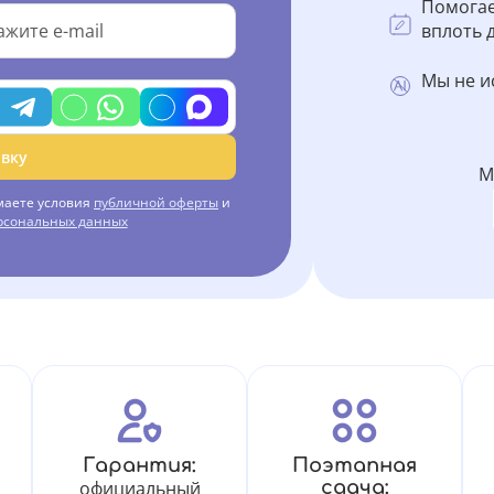
Помогае
вплоть д
Мы не и
вку
М
маете условия
публичной оферты
и
ерсональных данных
Гарантия:
Поэтапная
официальный
сдача: