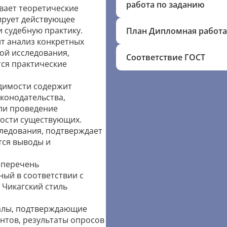
работа по заданию
вает теоретические
ирует действующее
и судебную практику.
План Дипломная работа
т анализ конкретных
мой исследования,
Соответствие ГОСТ
ся практические
димости содержит
конодательства,
ли проведение
ости существующих.
ледования, подтверждает
тся выводы и
перечень
ый в соответствии с
 Чикагский стиль
алы, подтверждающие
нтов, результаты опросов