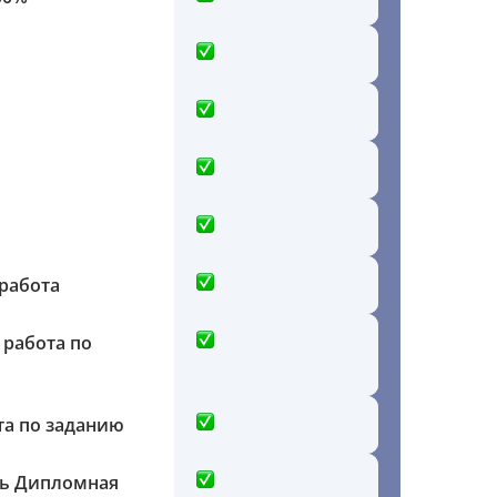
работа
 работа по
та по заданию
ть Дипломная