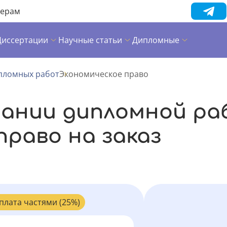
нерам
Диссертации
Научные статьи
Дипломные
пломных работ
Экономическое право
сании дипломной ра
право на заказ
плата частями (25%)