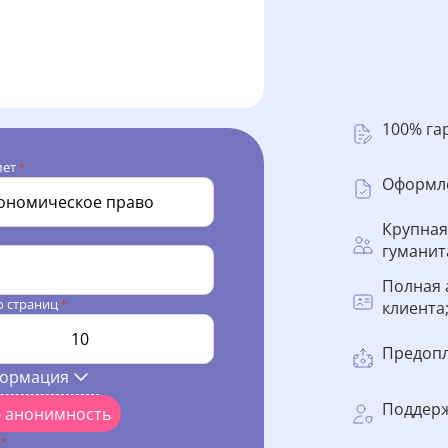
100% га
мет
*
Оформле
Крупная
гуманит
Полная 
о страниц
клиента
*
Предопл
формация
Поддерж
ю анонимность
l
*