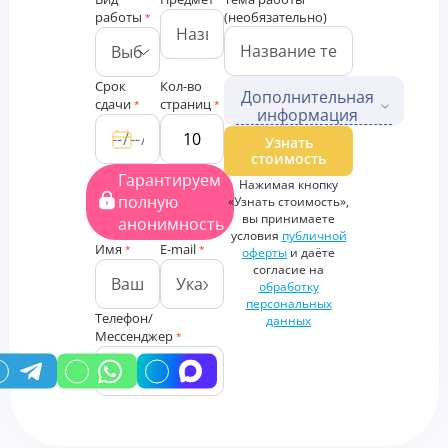
*
работы
(необязательно)
*
Срок
Кол-во
Дополнительная
сдачи
страниц
*
*
информация
Дополнительные файлы
Узнать
стоимость
Загрузить
Гарантируем
Нажимая кнопку
файлы
полную
«Узнать стоимость»,
Дополнительная
вы принимаете
анонимность
информация
условия
публичной
Имя
E-mail
*
*
оферты
и даёте
согласие на
обработку
персональных
Телефон/
данных
Мессенджер
*
У вас есть промокод?