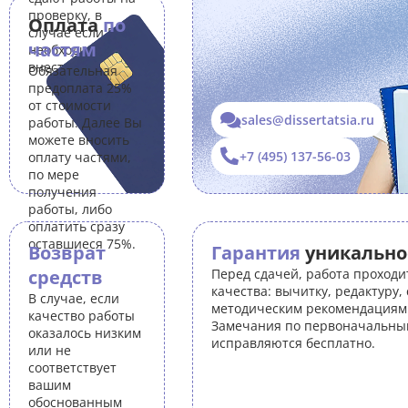
проверку, в
Оплата
по
случае если Вам
частям
необходимо
внести правки.
Обязательная
предоплата 25%
от стоимости
sales@dissertatsia.ru
работы. Далее Вы
можете вносить
+7 (495) 137-56-03
оплату частями,
по мере
получения
работы, либо
оплатить сразу
оставшиеся 75%.
Возврат
Гарантия
уникально
средств
Перед сдачей, работа проходи
качества: вычитку, редактуру,
В случае, если
методическим рекомендациям 
качество работы
Замечания по первоначальны
оказалось низким
исправляются бесплатно.
или не
соответствует
вашим
обоснованным