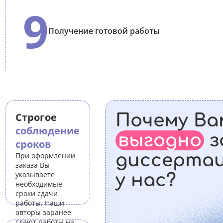
9
Получение готовой работы
Строгое
Почему Ва
соблюдение
выгодно
з
сроков
диссерта
При оформлении
заказа Вы
указываете
у нас?
необходимые
сроки сдачи
работы. Наши
авторы заранее
сдают работы на