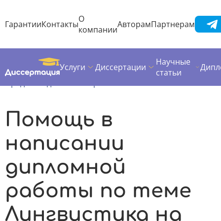
О
Гарантии
Контакты
Авторам
Партнерам
компании
Научные
Услуги
Диссертации
Дипл
Диссертация
Дипломная работа
статьи
Предметы дипломных работ
Лингвистика
Помощь в
написании
дипломной
работы по теме
Лингвистика на