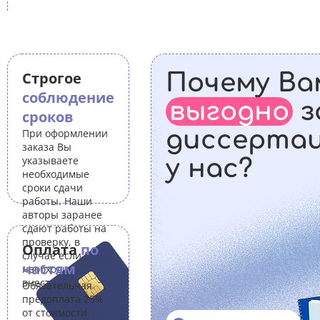
Строгое
Почему Ва
соблюдение
выгодно
з
сроков
диссерта
При оформлении
заказа Вы
указываете
у нас?
необходимые
сроки сдачи
работы. Наши
авторы заранее
сдают работы на
проверку, в
Оплата
по
случае если Вам
частям
необходимо
внести правки.
Обязательная
предоплата 25%
от стоимости