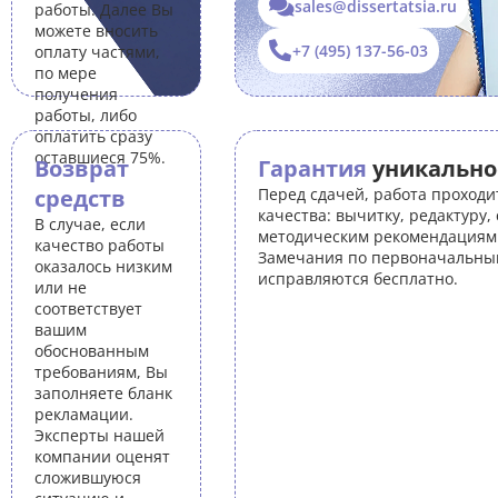
sales@dissertatsia.ru
работы. Далее Вы
можете вносить
+7 (495) 137-56-03
оплату частями,
по мере
получения
работы, либо
оплатить сразу
оставшиеся 75%.
Возврат
Гарантия
уникально
средств
Перед сдачей, работа проходи
качества: вычитку, редактуру,
В случае, если
методическим рекомендациям 
качество работы
Замечания по первоначальны
оказалось низким
исправляются бесплатно.
или не
соответствует
вашим
обоснованным
требованиям, Вы
заполняете бланк
рекламации.
Эксперты нашей
компании оценят
сложившуюся