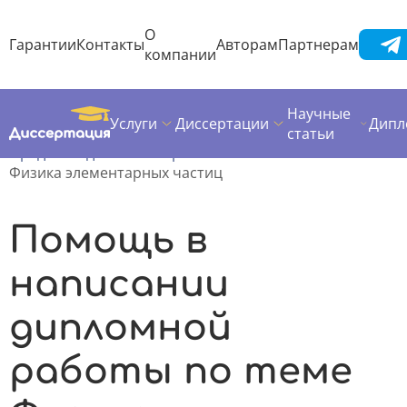
О
Гарантии
Контакты
Авторам
Партнерам
компании
Научные
Услуги
Диссертации
Дипл
Диссертация
Дипломная работа
статьи
Предметы дипломных работ
Физика элементарных частиц
Помощь в
написании
дипломной
работы по теме