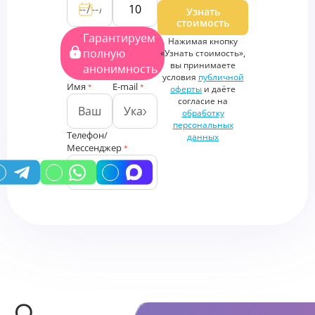
Дополнительные файлы
Узнать
стоимость
Загрузить
Гарантируем
Нажимая кнопку
файлы
полную
«Узнать стоимость»,
Дополнительная
вы принимаете
анонимность
информация
условия
публичной
Имя
E-mail
*
*
оферты
и даёте
согласие на
обработку
персональных
Телефон/
данных
Мессенджер
*
У вас есть промокод?
О