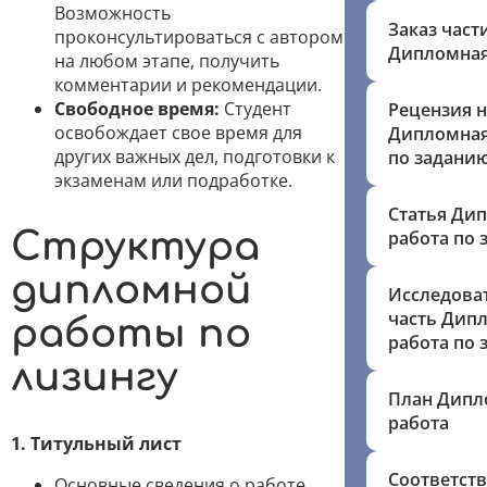
Возможность
Заказ част
проконсультироваться с автором
Дипломная
на любом этапе, получить
комментарии и рекомендации.
Свободное время:
Студент
Рецензия н
освобождает свое время для
Дипломная
других важных дел, подготовки к
по задани
экзаменам или подработке.
Статья Ди
Структура
работа по
дипломной
Исследова
часть Дип
работы по
работа по
лизингу
План Дипл
работа
1. Титульный лист
Соответст
Основные сведения о работе,