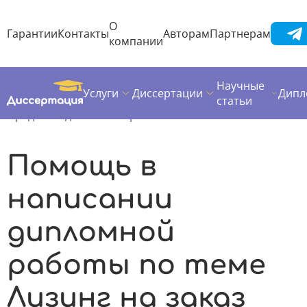
О
Гарантии
Контакты
Авторам
Партнерам
компании
Научные
Услуги
Диссертации
Дипл
Диссертация
Дипломная работа
статьи
Предметы дипломных работ
Лизинг
Помощь в
написании
дипломной
работы по теме
Лизинг на заказ