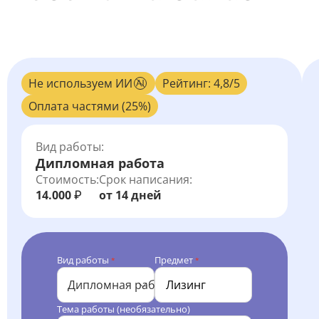
Не используем ИИ
Рейтинг: 4,8/5
Оплата частями (25%)
Вид работы:
Дипломная работа
Стоимость:
Срок написания:
14.000
от 14 дней
₽
Вид работы
Предмет
*
*
Дипломная работа
Тема работы (необязательно)