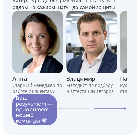
литературы до оформления по ГОСТу. Мы
рядом на каждом шагу - до самой защиты.
Анна
Владимир
Павел
Старший менеджер по
Методист по подбору
Руководи
работе с клиентами
и аттестации авторов
отдела
Ваш
результат —
приоритет
нашей
команды 💜