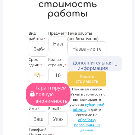
стоимость
работы
Вид
Предмет
Тема работы
*
работы
(необязательно)
*
Срок
Кол-во
Дополнительная
сдачи
страниц
*
*
информация
Дополнительные файлы
Узнать
стоимость
Загрузить
Гарантируем
Нажимая кнопку
файлы
полную
«Узнать стоимость»,
Дополнительная
вы принимаете
анонимность
информация
условия
публичной
Имя
E-mail
*
*
оферты
и даёте
согласие на
обработку
персональных
Телефон/
данных
Мессенджер