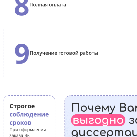
8
Полная оплата
9
Получение готовой работы
Строгое
Почему Ва
соблюдение
выгодно
з
сроков
диссерта
При оформлении
заказа Вы